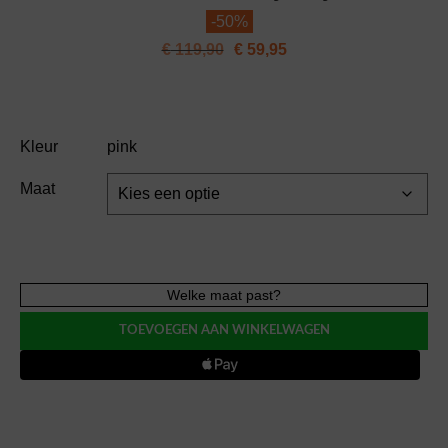
-
50%
€
119,90
€
59,95
Kleur
pink
Maat
Iconique
Welke maat past?
QUINN
TOEVOEGEN AAN WINKELWAGEN
shirt
dress
effen
doorko
jurkje