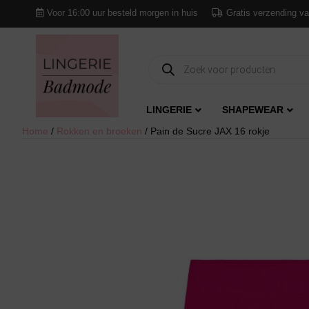
Voor 16:00 uur besteld morgen in huis
Gratis verzending va
Producten
zoeken
LINGERIE
SHAPEWEAR
Home
/
Rokken en broeken
/ Pain de Sucre JAX 16 rokje