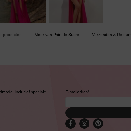
Grote maten lingerie
e producten
Meer van Pain de Sucre
Verzenden & Retour
Slipdress
Bestsellers
admode, inclusief speciale
E-mailadres
*