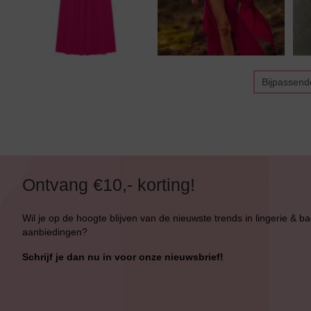
Bijpassend
Bikini top
terug
Ontvang €10,- korting!
Alle Bikini’s
Wil je op de hoogte blijven van de nieuwste trends in lingerie & b
aanbiedingen?
Bikini Top
Schrijf je dan nu in voor onze nieuwsbrief!
Bikini Push-Up
Bikini Met Beugel