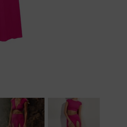
Jarratel
Huispak