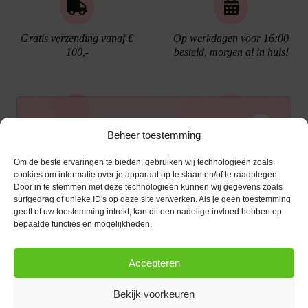
Gratis verzending vanaf €
Op werkdagen voor 16:00
100,-
besteld, morgen al in huis!
Ontvang €10,- korting
Beheer toestemming
Gratis cadeau verpakking
Bellen kan!
Om de beste ervaringen te bieden, gebruiken wij technologieën zoals
Schrijf je in voor de nieuwsbrief en ontvang een
cookies om informatie over je apparaat op te slaan en/of te raadplegen.
Door in te stemmen met deze technologieën kunnen wij gegevens zoals
kortingscode van €10,- op je volgende bestelling.
surfgedrag of unieke ID's op deze site verwerken. Als je geen toestemming
geeft of uw toestemming intrekt, kan dit een nadelige invloed hebben op
KLANTENSERVICE
E-mailadres
*
bepaalde functies en mogelijkheden.
OPENINGSTIJDEN
Klantenservice
Accepteren
Afspraak maken
AANMELDEN
CONTACT
Contact
Bekijk voorkeuren
maandag
13:00 - 17:30
Bestel procedure
Diezerstraat 116