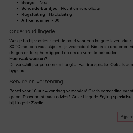
Beugel
- Nee
Schouderbandjes
- Recht en verstelbaar
Rugsluiting
- Haaksluiting
Artikelnummer
- 30
Onderhoud lingerie
Was je bh bij voorkeur met de hand voor een langere levensduur
30 °C met een waszakje en fijn wasmiddel. Niet in de droger en ni
drogen en berg hem liggend op om de vorm te behouden.
Hoe vaak wassen?
Dit verschilt per persoon en hangt af van transpiratie. Ook als een
hygiëne.
Service en Verzending
Bestel voor 16 uur = vandaag verzonden! Gratis verzending vanaf 
graag! Pasvorm of maat advies? Onze Lingerie Styling specialiste
bij Lingerie Zwolle.
Bijpas
Bikini top
terug