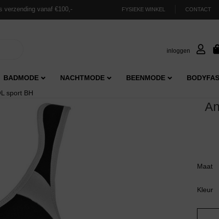
s verzending vanaf €100,-
FYSIEKE WINKEL
CONTACT
inloggen
BADMODE
NACHTMODE
BEENMODE
BODYFAS
 sport BH
An
Maat
Kleur
Anita