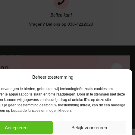
Bellen kan!
Vragen? Bel ons op 038-4212029
CONTACT
iezerstraat 116
ing
011 RL Zwolle
Beheer toestemming
:
038-4212029
 en ontvang een kortingscode van
:
info@lingerie-badmode.nl
ervaringen te bieden, gebruiken wij technologieën zoals cookies om
ver je apparaat op te slaan en/of te raadplegen. Door in te stemmen met deze
n kunnen wij gegevens zoals surfgedrag of unieke ID's op deze site
ls je geen toestemming geeft of uw toestemming intrekt, kan dit een nadelige
ben op bepaalde functies en mogelijkheden.
AANMELDEN
Accepteren
Bekijk voorkeuren