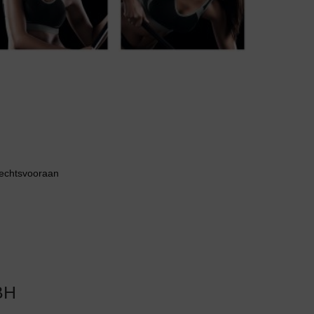
Body
Badjassen
rechtsvooraan
BH