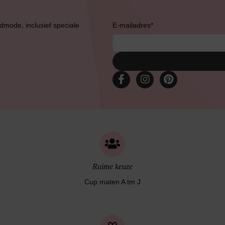
Bruidslingerie
admode, inclusief speciale
E-mailadres
*
Ruime keuze
Cup maten A tm J