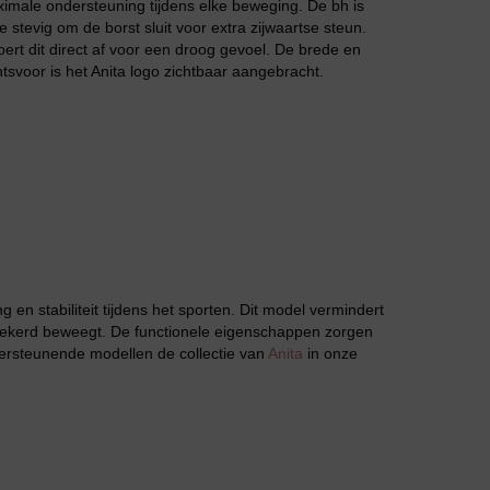
aximale ondersteuning tijdens elke beweging. De bh is
stevig om de borst sluit voor extra zijwaartse steun.
ert dit direct af voor een droog gevoel. De brede en
svoor is het Anita logo zichtbaar aangebracht.
Jarratel
Huispak
 en stabiliteit tijdens het sporten. Dit model vermindert
erzekerd beweegt. De functionele eigenschappen zorgen
ndersteunende modellen de collectie van
Anita
in onze