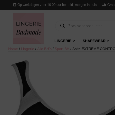
Op werkdagen voor 16:00 uur besteld, morgen in huis
Grati
Producten
zoeken
LINGERIE
SHAPEWEAR
Home
/
Lingerie
/
Alle BH's
/
Sport BH
/ Anita EXTREME CONTROL