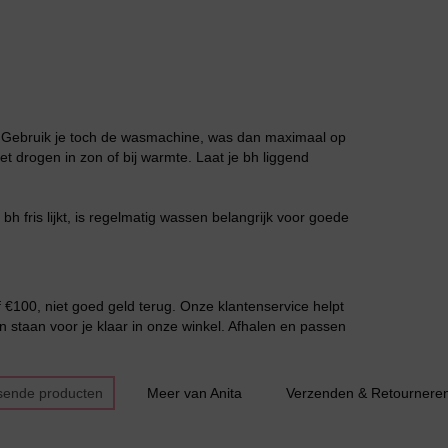
Grote maten lingerie
. Gebruik je toch de wasmachine, was dan maximaal op
et drogen in zon of bij warmte. Laat je bh liggend
 bh fris lijkt, is regelmatig wassen belangrijk voor goede
Slipdress
€100, niet goed geld terug. Onze klantenservice helpt
n staan voor je klaar in onze winkel. Afhalen en passen
sende producten
Meer van Anita
Verzenden & Retournere