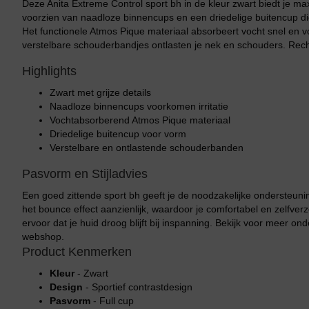
Deze Anita Extreme Control sport bh in de kleur zwart biedt je m
voorzien van naadloze binnencups en een driedelige buitencup die 
Het functionele Atmos Pique materiaal absorbeert vocht snel en vo
verstelbare schouderbandjes ontlasten je nek en schouders. Recht
Highlights
Zwart met grijze details
Naadloze binnencups voorkomen irritatie
Vochtabsorberend Atmos Pique materiaal
Driedelige buitencup voor vorm
Verstelbare en ontlastende schouderbanden
Pasvorm en Stijladvies
Een goed zittende sport bh geeft je de noodzakelijke ondersteuning
het bounce effect aanzienlijk, waardoor je comfortabel en zelfv
ervoor dat je huid droog blijft bij inspanning. Bekijk voor meer o
webshop.
Product Kenmerken
Kleur
- Zwart
Design
- Sportief contrastdesign
Pasvorm
- Full cup