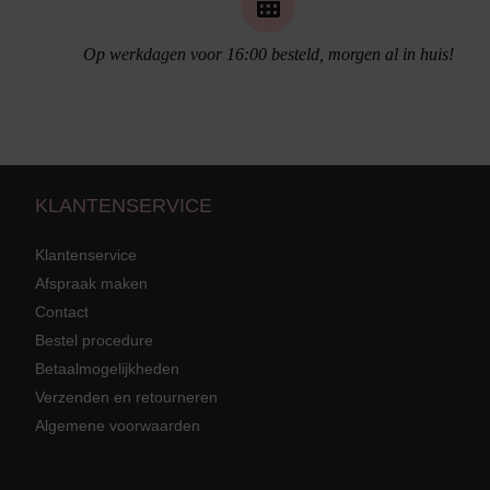
Op werkdagen voor 16:00 besteld, morgen al in huis!
KLANTENSERVICE
Klantenservice
Afspraak maken
Contact
Bestel procedure
Strandkleding
terug
Grote mat
Betaalmogelijkheden
Badmode met structuur stof
Zwarte ba
Alle Strandkleding
Verzenden en retourneren
Algemene voorwaarden
Tuniek En Blouses
Strandjurk