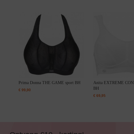
Alle Bikini’s
Bikini Top
Bikini Push-Up
Bikini Met Beugel
Prima Donna THE GAME sport BH
Anita EXTREME CONT
BH
€
99,90
€
69,95