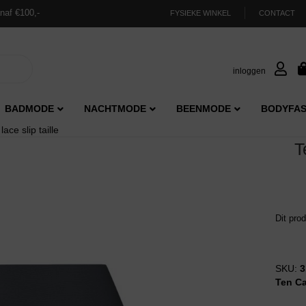
naf €100,-
FYSIEKE WINKEL
CONTACT
inloggen
BADMODE
NACHTMODE
BEENMODE
BODYFAS
ce slip taille
T
Dit pro
SKU:
3
Ten C