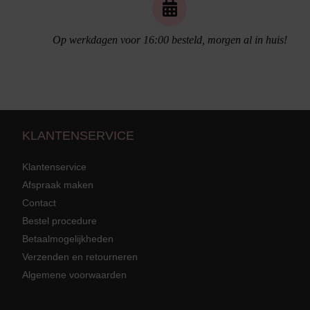
Op werkdagen voor 16:00 besteld, morgen al in huis!
Naadloos ondergoed
KLANTENSERVICE
Klantenservice
Afspraak maken
Contact
Strandkleding
terug
Grote mat
Bestel procedure
Betaalmogelijkheden
Badmode met structuur stof
Zwarte ba
Alle Strandkleding
Verzenden en retourneren
Algemene voorwaarden
Tuniek En Blouses
Strandjurk