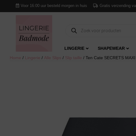
Voor 16:00 uur besteld morgen in huis
Gratis verzending va
Producten
zoeken
LINGERIE
SHAPEWEAR
Home
/
Lingerie
/
Alle Slips
/
Slip taille
/ Ten Cate SECRETS MAXI la