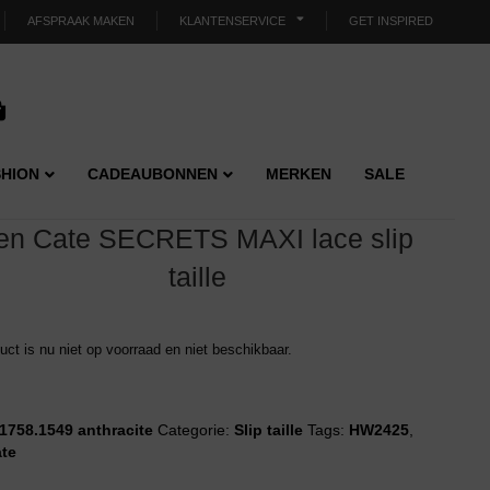
AFSPRAAK MAKEN
KLANTENSERVICE
GET INSPIRED
HION
CADEAUBONNEN
MERKEN
SALE
en Cate SECRETS MAXI lace slip
taille
duct is nu niet op voorraad en niet beschikbaar.
1758.1549 anthracite
Categorie:
Slip taille
Tags:
HW2425
,
ate