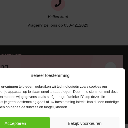
Bellen kan!
Vragen? Bel ons op 038-4212029
CONTACT
iezerstraat 116
ing
011 RL Zwolle
Beheer toestemming
:
038-4212029
 en ontvang een kortingscode van
:
info@lingerie-badmode.nl
ervaringen te bieden, gebruiken wij technologieën zoals cookies om
ver je apparaat op te slaan en/of te raadplegen. Door in te stemmen met deze
n kunnen wij gegevens zoals surfgedrag of unieke ID's op deze site
ls je geen toestemming geeft of uw toestemming intrekt, kan dit een nadelige
ben op bepaalde functies en mogelijkheden.
AANMELDEN
Accepteren
Bekijk voorkeuren