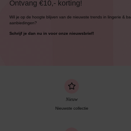
Ontvang €10,- korting!
Wil je op de hoogte blijven van de nieuwste trends in lingerie & b
aanbiedingen?
Bikini top
terug
Schrijf je dan nu in voor onze nieuwsbrief!
Alle Bikini’s
Bikini Top
Bikini Push-Up
Bikini Met Beugel
Nieuw
Nieuwste collectie