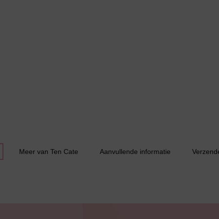
Jarratel
Huispak
Meer van Ten Cate
Aanvullende informatie
Verzend
Grote maten lingerie