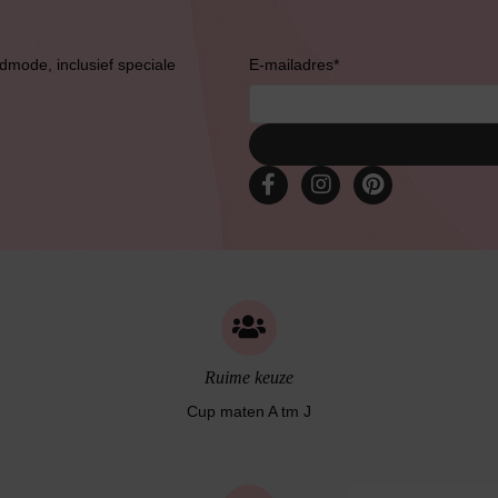
admode, inclusief speciale
E-mailadres
*
Slipdress
Bestsellers
Ruime keuze
Cup maten A tm J
Bruidslingerie