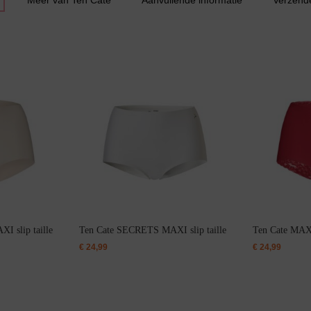
Meer van Ten Cate
Aanvullende informatie
Verzend
Slipdress
Bestsellers
 slip taille
Ten Cate SECRETS MAXI slip taille
Ten Cate MAXI 
€
24,99
€
24,99