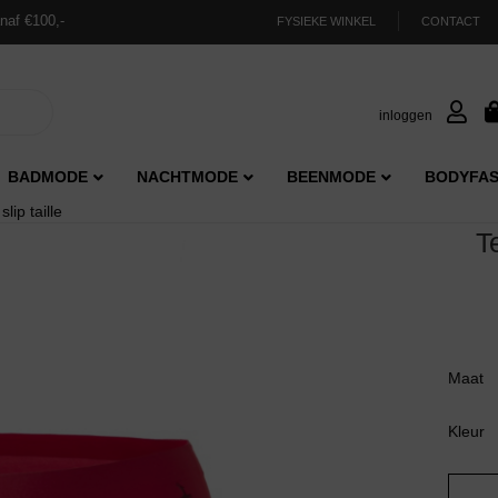
naf €100,-
FYSIEKE WINKEL
CONTACT
inloggen
BADMODE
NACHTMODE
BEENMODE
BODYFAS
ip taille
T
Maat
Kleur
Ten