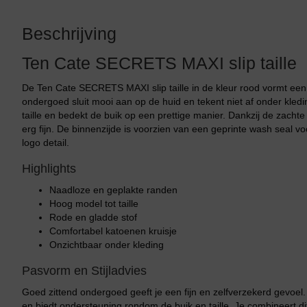
Beschrijving
Ten Cate SECRETS MAXI slip taille
De Ten Cate SECRETS MAXI slip taille in de kleur rood vormt een c
ondergoed sluit mooi aan op de huid en tekent niet af onder kledi
taille en bedekt de buik op een prettige manier. Dankzij de zachte 
erg fijn. De binnenzijde is voorzien van een geprinte wash seal voo
logo detail.
Highlights
Naadloze en geplakte randen
Hoog model tot taille
Rode en gladde stof
Comfortabel katoenen kruisje
Onzichtbaar onder kleding
Pasvorm en Stijladvies
Goed zittend ondergoed geeft je een fijn en zelfverzekerd gevoel
en biedt ondersteuning rondom de buik en taille. Je combineert di