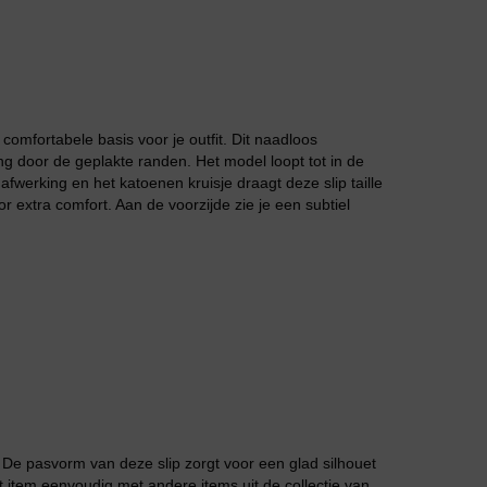
omfortabele basis voor je outfit. Dit naadloos
ng door de geplakte randen. Het model loopt tot in de
Jarratel
afwerking en het katoenen kruisje draagt deze slip taille
r extra comfort. Aan de voorzijde zie je een subtiel
Huispak
. De pasvorm van deze slip zorgt voor een glad silhouet
t item eenvoudig met andere items uit de collectie van