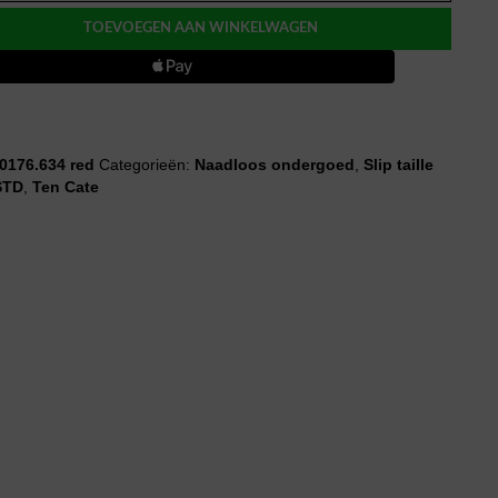
ETS
TOEVOEGEN AAN WINKELWAGEN
0176.634 red
Categorieën:
Naadloos ondergoed
,
Slip taille
STD
,
Ten Cate