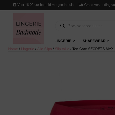
Voor 16:00 uur besteld morgen in huis
Gratis verzending va
Producten
zoeken
LINGERIE
SHAPEWEAR
Home
/
Lingerie
/
Alle Slips
/
Slip taille
/ Ten Cate SECRETS MAXI sl