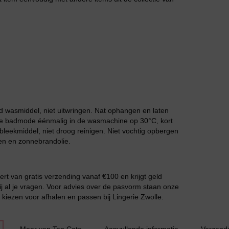
Grote maten lingerie
 wasmiddel, niet uitwringen. Nat ophangen en laten
 de badmode éénmalig in de wasmachine op 30°C, kort
leekmiddel, niet droog reinigen. Niet vochtig opbergen
en en zonnebrandolie.
ert van gratis verzending vanaf €100 en krijgt geld
 bij al je vragen. Voor advies over de pasvorm staan onze
ok kiezen voor afhalen en passen bij Lingerie Zwolle.