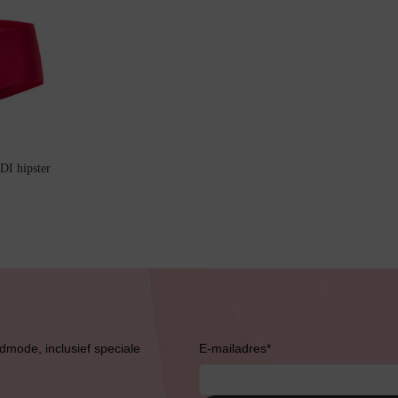
I hipster
Bruidslingerie
admode, inclusief speciale
E-mailadres
*