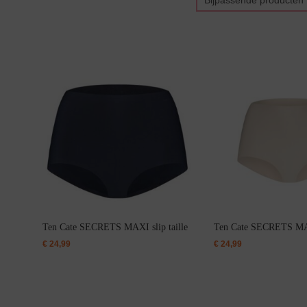
Bijpassende producten
Bikini top
terug
Alle Bikini’s
Bikini Top
Bikini Push-Up
Bikini Met Beugel
Ten Cate SECRETS MAXI slip taille
Ten Cate SECRETS MAXI
€
24,99
€
24,99