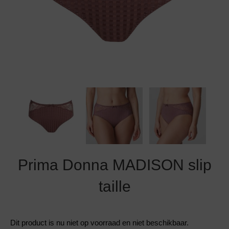
Grote maten lingerie
Strandkleding
Slipdress
Algemene voorwaarden
BH Zonder 
Short
Bestsellers
Grote maten badmode
Sport BH
Bruidslingerie
Badmode met glitter
Voeding BH
Naadloos ondergoed
Badmode met structuur stof
Zwarte badmode
Prima Donna MADISON slip
taille
Dit product is nu niet op voorraad en niet beschikbaar.