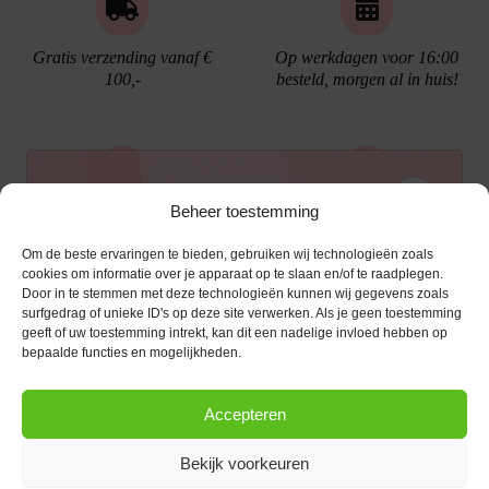
Gratis verzending vanaf €
Op werkdagen voor 16:00
100,-
besteld, morgen al in huis!
Ontvang €10,- korting
Beheer toestemming
Gratis cadeau verpakking
Bellen kan!
Om de beste ervaringen te bieden, gebruiken wij technologieën zoals
Schrijf je in voor de nieuwsbrief en ontvang een
cookies om informatie over je apparaat op te slaan en/of te raadplegen.
Door in te stemmen met deze technologieën kunnen wij gegevens zoals
kortingscode van €10,- op je volgende bestelling.
surfgedrag of unieke ID's op deze site verwerken. Als je geen toestemming
geeft of uw toestemming intrekt, kan dit een nadelige invloed hebben op
KLANTENSERVICE
E-mailadres
*
bepaalde functies en mogelijkheden.
OPENINGSTIJDEN
Klantenservice
Accepteren
Afspraak maken
AANMELDEN
CONTACT
Contact
Bekijk voorkeuren
maandag
13:00 - 17:30
Bestel procedure
Diezerstraat 116