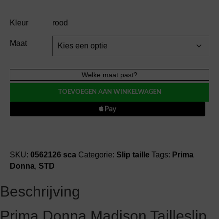
Kleur
rood
Maat
Prima
Welke maat past?
Donna
TOEVOEGEN AAN WINKELWAGEN
MADISON
slip
taille
aantal
SKU:
0562126 sca
Categorie:
Slip taille
Tags:
Prima
Donna
,
STD
Beschrijving
Prima Donna Madison Tailleslip