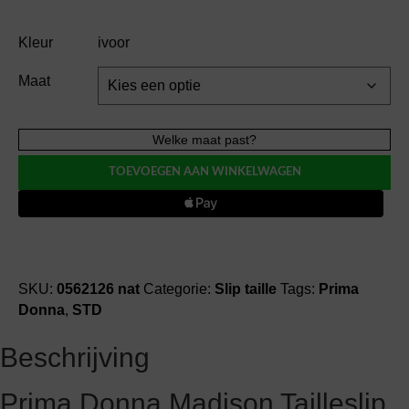
Kleur
ivoor
Maat
Prima
Welke maat past?
Donna
TOEVOEGEN AAN WINKELWAGEN
MADISON
slip
taille
aantal
SKU:
0562126 nat
Categorie:
Slip taille
Tags:
Prima
Donna
,
STD
Beschrijving
Prima Donna Madison Tailleslip