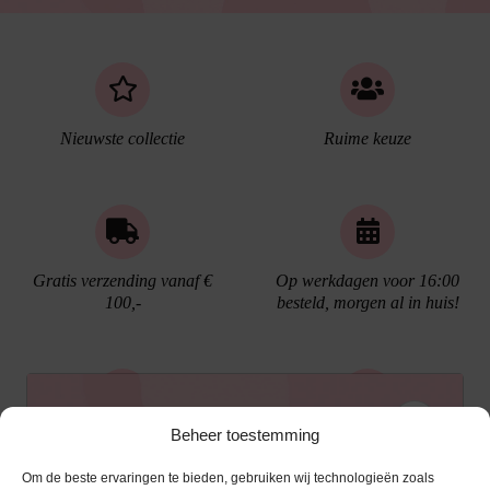
Nieuwste collectie
Ruime keuze
Gratis verzending vanaf €
Op werkdagen voor 16:00
100,-
besteld, morgen al in huis!
Ontvang €10,- korting
Beheer toestemming
Gratis cadeau verpakking
Bellen kan!
Om de beste ervaringen te bieden, gebruiken wij technologieën zoals