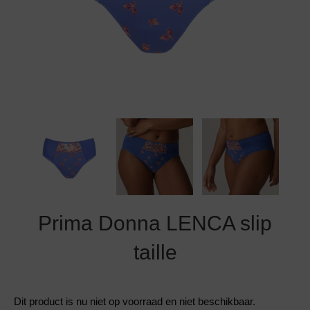
Grote maten lingerie
Strandkleding
Slipdress
Algemene voorwaarden
BH Zonder 
Short
Bestsellers
Grote maten badmode
Sport BH
Bruidslingerie
Badmode met glitter
Voeding BH
Naadloos ondergoed
Badmode met structuur stof
Zwarte badmode
Prima Donna LENCA slip
taille
Dit product is nu niet op voorraad en niet beschikbaar.