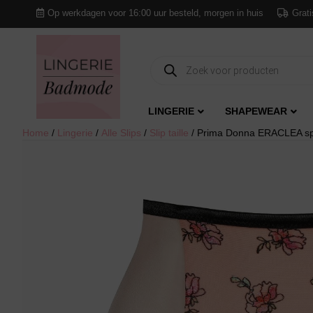
Op werkdagen voor 16:00 uur besteld, morgen in huis
Grati
Producten
zoeken
LINGERIE
SHAPEWEAR
Home
/
Lingerie
/
Alle Slips
/
Slip taille
/ Prima Donna ERACLEA specia