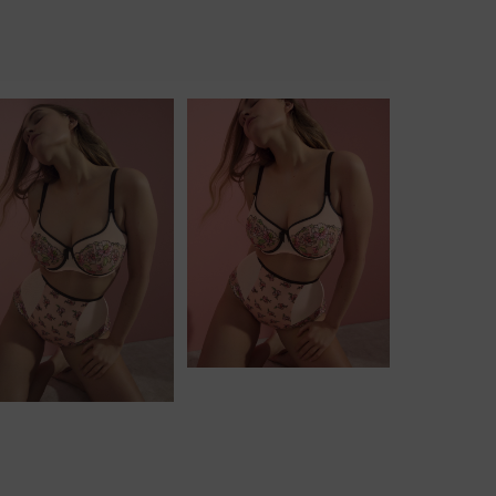
Body
Badjassen
Jarratel