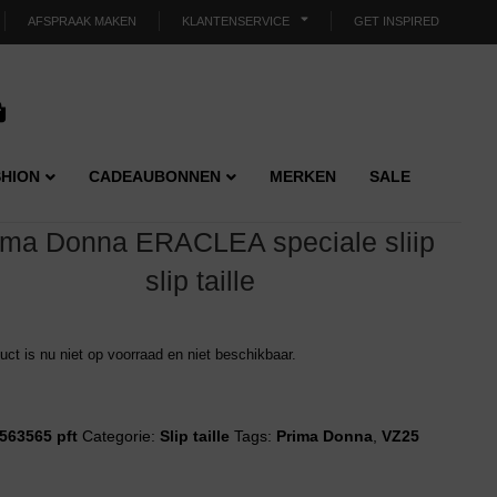
AFSPRAAK MAKEN
KLANTENSERVICE
GET INSPIRED
HION
CADEAUBONNEN
MERKEN
SALE
ima Donna ERACLEA speciale sliip
slip taille
duct is nu niet op voorraad en niet beschikbaar.
563565 pft
Categorie:
Slip taille
Tags:
Prima Donna
,
VZ25