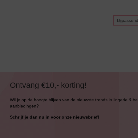
Bikini top
terug
Bijpassen
Alle Bikini’s
Bikini Top
Bikini Push-Up
Bikini Met Beugel
Ontvang €10,- korting!
Wil je op de hoogte blijven van de nieuwste trends in lingerie & b
aanbiedingen?
Schrijf je dan nu in voor onze nieuwsbrief!