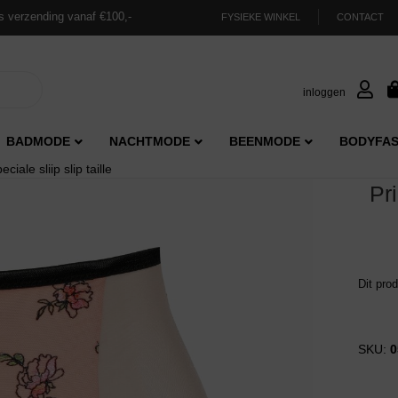
s verzending vanaf €100,-
FYSIEKE WINKEL
CONTACT
inloggen
BADMODE
NACHTMODE
BEENMODE
BODYFAS
le sliip slip taille
Pr
Dit pro
SKU:
0