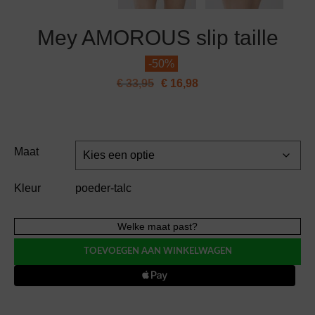
Mey AMOROUS slip taille
-
50%
€
33,95
€
16,98
Maat
Kleur
poeder-talc
Mey
Welke maat past?
AMOROUS
TOEVOEGEN AAN WINKELWAGEN
slip
taille
aantal