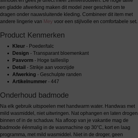
silhouet en geeft je direct meer zelfvertrouwen. De hoge taille
en gladde afwerking maken dit model zeer geschikt om te
dragen onder nauwsluitende kleding. Combineer dit item met
andere lingerie van
Mey
voor een stijlvolle en comfortabele set.
Product Kenmerken
Kleur
- Poeder/talc
Design
- Transparant bloemenkant
Pasvorm
- Hoge tailleslip
Detail
- Strikje aan voorzijde
Afwerking
- Geschulpte randen
Artikelnummer
- 447
Onderhoud badmode
Na elk gebruik uitspoelen met handwarm water. Handwas met
mild wasmiddel, niet uitwringen. Nat ophangen en laten drogen
binnen of in de schaduw. Na afloop van je vakantie mag de
badmode éénmalig in de wasmachine op 30°C, kort en laag
programma, met mild wasmiddel. Niet in de droger, geen