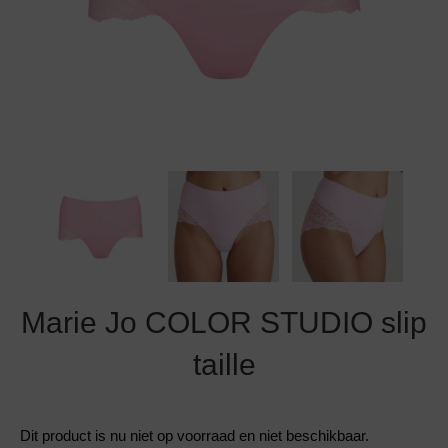
Grote maten lingerie
Strandkleding
Slipdress
Algemene voorwaarden
BH Zonder 
Short
Bestsellers
Grote maten badmode
Sport BH
Bruidslingerie
Badmode met glitter
Voeding BH
Naadloos ondergoed
Badmode met structuur stof
Zwarte badmode
Marie Jo COLOR STUDIO slip
taille
Dit product is nu niet op voorraad en niet beschikbaar.