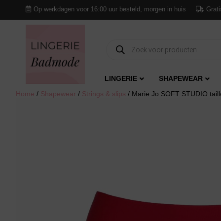
Op werkdagen voor 16:00 uur besteld, morgen in huis
Grati
Producten
zoeken
LINGERIE
SHAPEWEAR
Home
/
Shapewear
/
Strings & slips
/ Marie Jo SOFT STUDIO taillesl