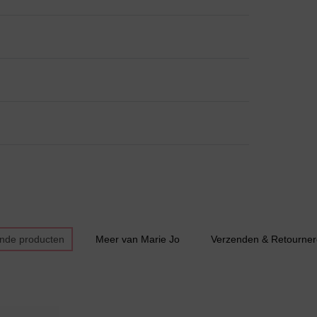
Slipdress
Bestsellers
ende producten
Meer van Marie Jo
Verzenden & Retourne