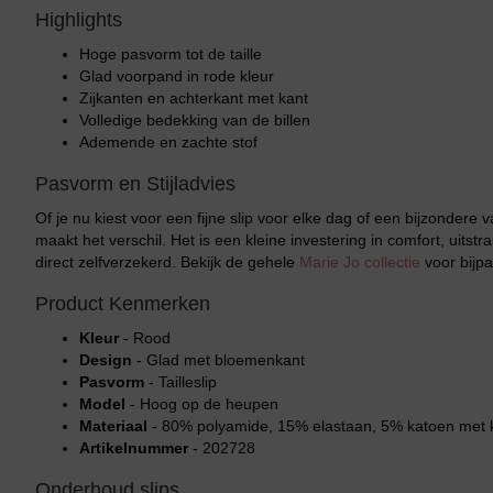
Highlights
Hoge pasvorm tot de taille
Glad voorpand in rode kleur
Zijkanten en achterkant met kant
Volledige bedekking van de billen
Ademende en zachte stof
Pasvorm en Stijladvies
Of je nu kiest voor een fijne slip voor elke dag of een bijzondere
maakt het verschil. Het is een kleine investering in comfort, uitstra
direct zelfverzekerd. Bekijk de gehele
Marie Jo collectie
voor bijp
Product Kenmerken
Kleur
- Rood
Design
- Glad met bloemenkant
Pasvorm
- Tailleslip
Model
- Hoog op de heupen
Materiaal
- 80% polyamide, 15% elastaan, 5% katoen met 
Artikelnummer
- 202728
Onderhoud slips