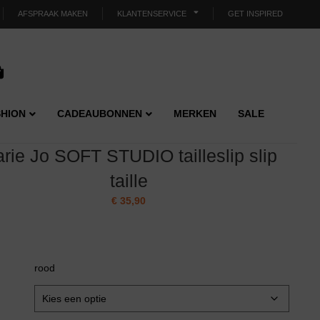
AFSPRAAK MAKEN
KLANTENSERVICE
GET INSPIRED
HION
CADEAUBONNEN
MERKEN
SALE
rie Jo SOFT STUDIO tailleslip slip
taille
€
35,90
rood