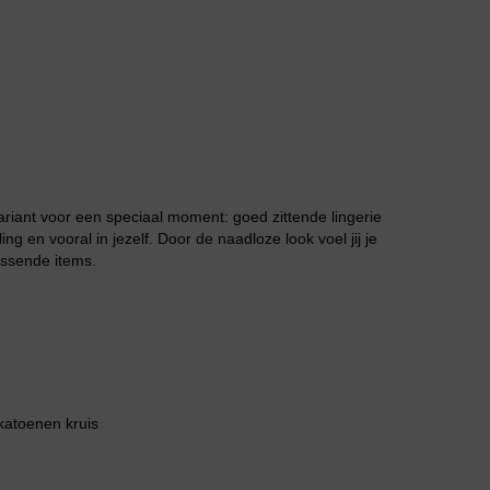
Jarratel
 variant voor een speciaal moment: goed zittende lingerie
ling en vooral in jezelf. Door de naadloze look voel jij je
assende items.
Huispak
katoenen kruis