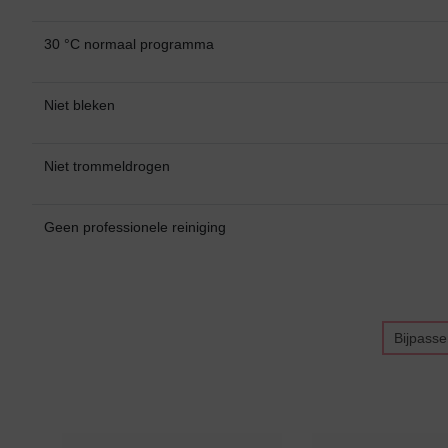
30 °C normaal programma
Niet bleken
Niet trommeldrogen
Bikini top
terug
Geen professionele reiniging
Alle Bikini’s
Bikini Top
Bikini Push-Up
Bijpass
Bikini Met Beugel