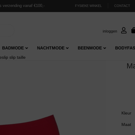
s verzending vanaf €100,-
FYSIEKE WINKEL
CONTACT
inloggen
BADMODE
NACHTMODE
BEENMODE
BODYFAS
ip slip taille
Ma
Kleur
Maat