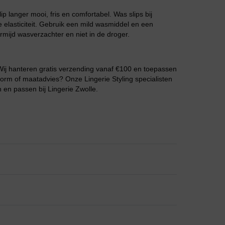
p langer mooi, fris en comfortabel. Was slips bij
 elasticiteit. Gebruik een mild wasmiddel en een
rmijd wasverzachter en niet in de droger.
Wij hanteren gratis verzending vanaf €100 en toepassen
vorm of maatadvies? Onze Lingerie Styling specialisten
n en passen bij Lingerie Zwolle.
Grote maten lingerie