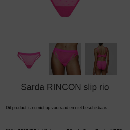
Grote maten lingerie
Strandkleding
Slipdress
Algemene voorwaarden
BH Zonder 
Short
Bestsellers
Grote maten badmode
Sport BH
Bruidslingerie
Badmode met glitter
Voeding BH
Naadloos ondergoed
Badmode met structuur stof
Zwarte badmode
Sarda RINCON slip rio
Dit product is nu niet op voorraad en niet beschikbaar.