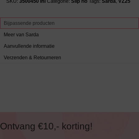
SKU:
3500450 inl
Categorie:
Slip rio
Tags:
Sarda
,
VZ25
Bijpassende producten
Meer van Sarda
Aanvullende informatie
Verzenden & Retourneren
Ontvang €10,- korting!