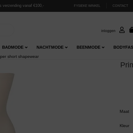
s verzending vanaf €100,-
FYSIEKE WINKEL
CONTACT
inloggen
BADMODE
NACHTMODE
BEENMODE
BODYFAS
per short shapewear
Pri
Maat
Kleur