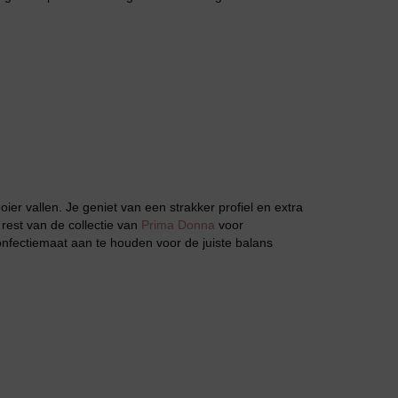
Jarratel
Huispak
ier vallen. Je geniet van een strakker profiel en extra
 rest van de collectie van
Prima Donna
voor
onfectiemaat aan te houden voor de juiste balans
Grote maten lingerie