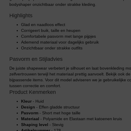
bodyshaper onzichtbaar onder strakke kleding.
Highlights
Glad en naadloos effect
Corrigeert buik, taille en heupen
Comfortabele pasvorm met lange pijpjes
Ademend materiaal voor dagelijks gebruik
Onzichtbaar onder strakke outfits
Pasvorm en Stijladvies
De juiste shapewear verbetert je silhouet en laat bovenkleding moo
zelfvertrouwen terwijl het materiaal prettig aanvoelt. Bekijk ook de
bijpassende items. Voor dit model adviseren we je gebruikelijke c
tussen correctie en comfort.
Product Kenmerken
Kleur
- Huid
Design
- Effen gladde structuur
Pasvorm
- Short met hoge taille
Materiaal
- Polyamide en Elastaan met katoenen kruis
Shaping level
- Stevig
Artikelnummer
- 178