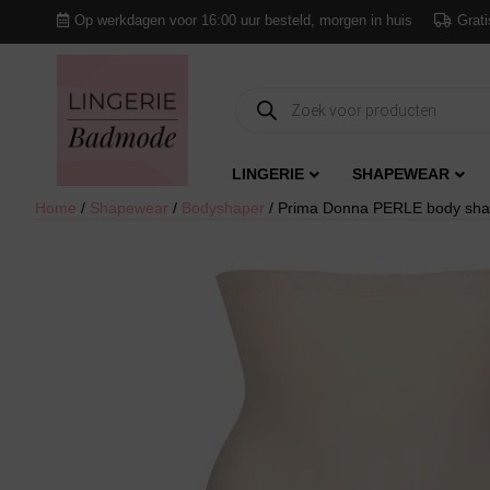
Op werkdagen voor 16:00 uur besteld, morgen in huis
Grati
Producten
zoeken
LINGERIE
SHAPEWEAR
Home
/
Shapewear
/
Bodyshaper
/ Prima Donna PERLE body sha