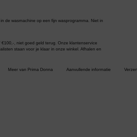
n de wasmachine op een fijn wasprogramma. Niet in
€100,-, niet goed geld terug. Onze klantenservice
listen staan voor je klaar in onze winkel. Afhalen en
Slipdress
Meer van Prima Donna
Aanvullende informatie
Verze
Bestsellers