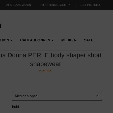
AFSPRAAK MAKEN
KLANTENSERVICE
GET INSPIRED
HION
CADEAUBONNEN
MERKEN
SALE
ma Donna PERLE body shaper short
shapewear
€
59,95
huid