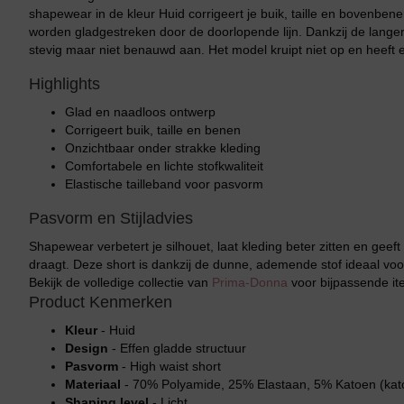
shapewear in de kleur Huid corrigeert je buik, taille en bovenbe
worden gladgestreken door de doorlopende lijn. Dankzij de langer
stevig maar niet benauwd aan. Het model kruipt niet op en heeft e
Highlights
Glad en naadloos ontwerp
Corrigeert buik, taille en benen
Onzichtbaar onder strakke kleding
Comfortabele en lichte stofkwaliteit
Elastische tailleband voor pasvorm
Pasvorm en Stijladvies
Shapewear verbetert je silhouet, laat kleding beter zitten en geeft 
draagt. Deze short is dankzij de dunne, ademende stof ideaal voo
Bekijk de volledige collectie van
Prima-Donna
voor bijpassende it
Product Kenmerken
Kleur
- Huid
Design
- Effen gladde structuur
Pasvorm
- High waist short
Materiaal
- 70% Polyamide, 25% Elastaan, 5% Katoen (kat
Shaping level
- Licht