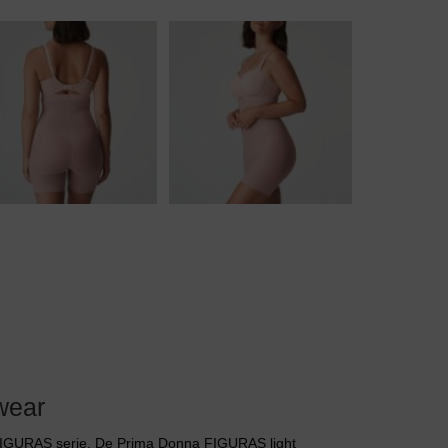
Body
Badjassen
wear
 FIGURAS serie. De Prima Donna FIGURAS light