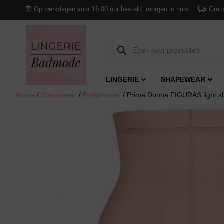
Op werkdagen voor 16:00 uur besteld, morgen in huis
Grati
Producten
zoeken
LINGERIE
SHAPEWEAR
Home
/
Shapewear
/
Bodyshaper
/ Prima Donna FIGURAS light 