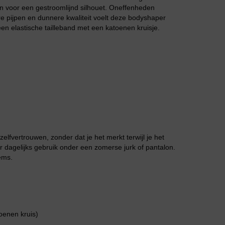
nen voor een gestroomlijnd silhouet. Oneffenheden
Jarratel
e pijpen en dunnere kwaliteit voelt deze bodyshaper
en elastische tailleband met een katoenen kruisje.
Huispak
zelfvertrouwen, zonder dat je het merkt terwijl je het
r dagelijks gebruik onder een zomerse jurk of pantalon.
ems.
oenen kruis)
Grote maten lingerie