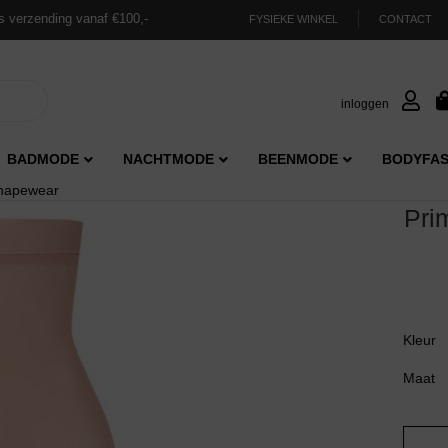
s verzending vanaf €100,-
FYSIEKE WINKEL
CONTACT
inloggen
BADMODE
NACHTMODE
BEENMODE
BODYFAS
shapewear
Pri
Kleur
Maat
Prima