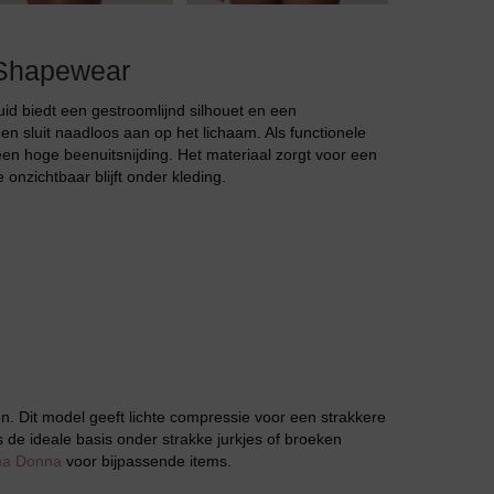
Body
 Shapewear
Badjassen
d biedt een gestroomlijnd silhouet en een
n sluit naadloos aan op het lichaam. Als functionele
een hoge beenuitsnijding. Het materiaal zorgt voor een
e onzichtbaar blijft onder kleding.
Jarratel
n. Dit model geeft lichte compressie voor een strakkere
is de ideale basis onder strakke jurkjes of broeken
ma Donna
voor bijpassende items.