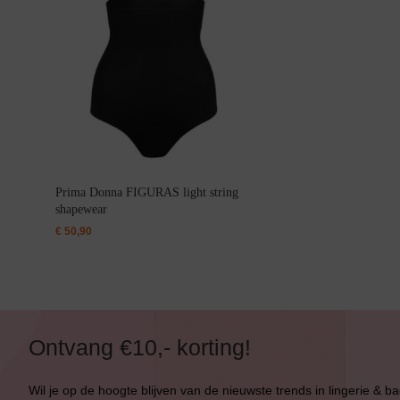
Bikini top
terug
Alle Bikini’s
Bikini Top
Prima Donna FIGURAS light string
shapewear
Bikini Push-Up
€
50,90
Bikini Met Beugel
Ontvang €10,- korting!
Wil je op de hoogte blijven van de nieuwste trends in lingerie & b