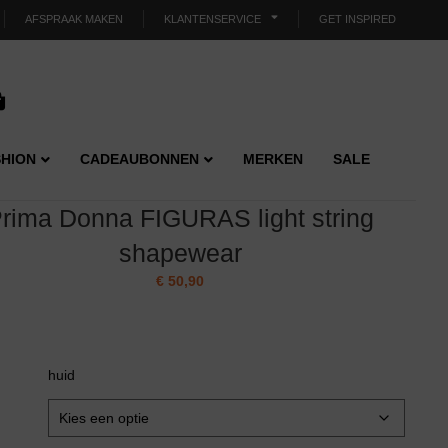
AFSPRAAK MAKEN
KLANTENSERVICE
GET INSPIRED
HION
CADEAUBONNEN
MERKEN
SALE
rima Donna FIGURAS light string
shapewear
€
50,90
huid