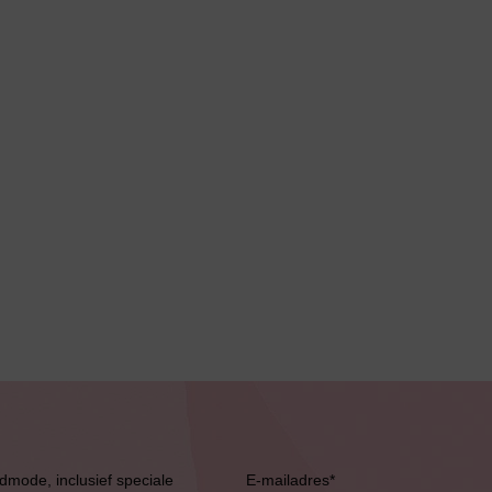
Slipdress
Bestsellers
admode, inclusief speciale
E-mailadres
*