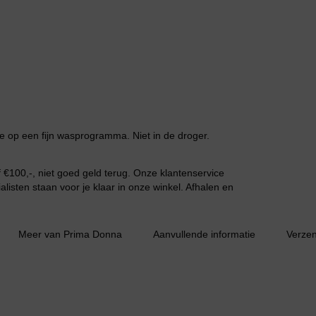
Huispak
 op een fijn wasprogramma. Niet in de droger.
€100,-, niet goed geld terug. Onze klantenservice
listen staan voor je klaar in onze winkel. Afhalen en
Grote maten lingerie
Meer van Prima Donna
Aanvullende informatie
Verze