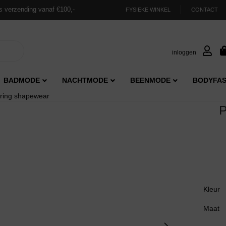
s verzending vanaf €100,-
FYSIEKE WINKEL
CONTACT
inloggen
BADMODE
NACHTMODE
BEENMODE
BODYFAS
tring shapewear
P
Kleur
Maat