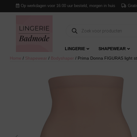
Op werkdagen voor 16:00 uur besteld, morgen in huis
Grati
Producten
zoeken
LINGERIE
SHAPEWEAR
Home
/
Shapewear
/
Bodyshaper
/ Prima Donna FIGURAS light s