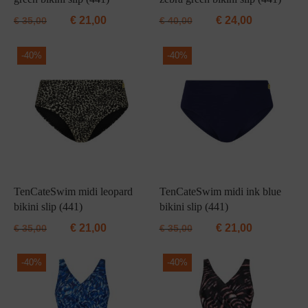
€
21,00
€
24,00
€
35,00
€
40,00
-
40%
-
40%
TenCateSwim midi leopard
TenCateSwim midi ink blue
bikini slip (441)
bikini slip (441)
€
21,00
€
21,00
€
35,00
€
35,00
-
40%
-
40%