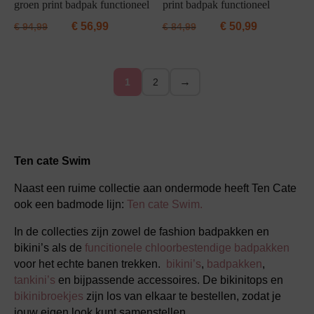
groen print badpak functioneel
print badpak functioneel
€
56,99
€
50,99
€
94,99
€
84,99
→
1
2
Ten cate Swim
Naast een ruime collectie aan ondermode heeft Ten Cate
ook een badmode lijn:
Ten cate Swim.
In de collecties zijn zowel de fashion badpakken en
bikini’s als de
funcitionele chloorbestendige badpakken
voor het echte banen trekken.
bikini’s
,
badpakken
,
tankini’s
en bijpassende accessoires. De bikinitops en
bikinibroekjes
zijn los van elkaar te bestellen, zodat je
jouw eigen look kunt samenstellen.