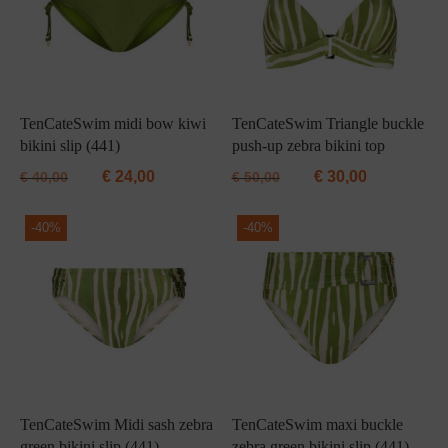
TenCateSwim midi bow kiwi
TenCateSwim Triangle buckle
bikini slip (441)
push-up zebra bikini top
€
24,00
€
30,00
€
40,00
€
50,00
-
40%
-
40%
TenCateSwim Midi sash zebra
TenCateSwim maxi buckle
green bikini slip (441)
zebra green bikini slip (441)