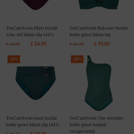
TenCateSwim Maxi buckle
TenCateSwim Balconet buckle
wine red bikini slip (441)
bottle green bikini top
€
24,00
€
39,00
€
40,00
€
65,00
-
40%
-
40%
TenCateSwim maxi buckle
TenCateSwim One shoulder
bottle green bikini slip (441)
bottle green badpak
voorgevormd
€
24,00