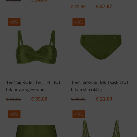
€
40,00
€
47,97
€
79,95
-
40%
-
40%
TenCateSwim Twisted kiwi
TenCateSwim Midi sash kiwi
bikini voorgevormd
bikini slip (441)
€
39,00
€
21,00
€
65,00
€
35,00
-
40%
-
40%