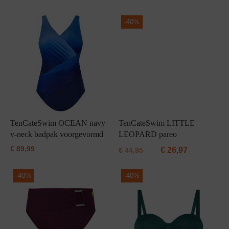
Grote maten lingerie
Strandkleding
Slipdress
Algemene voorwaarden
BH Zonder 
Short
-
40%
Bestsellers
Grote maten badmode
Sport BH
Bruidslingerie
Badmode met glitter
Voeding BH
Naadloos ondergoed
Badmode met structuur stof
Zwarte badmode
TenCateSwim OCEAN navy
TenCateSwim LITTLE
v-neck badpak voorgevormd
LEOPARD pareo
€
89,99
€
26,97
€
44,95
-
40%
-
40%