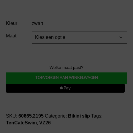
Kleur
zwart
Maat
TenCateSwim
Welke maat past?
midi
TOEVOEGEN AAN WINKELWAGEN
leopard
bikini
slip
(441)
aantal
SKU:
60665.2195
Categorie:
Bikini slip
Tags:
TenCateSwim
,
VZ26