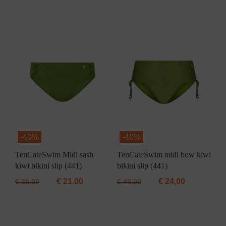
-
40%
-
40%
TenCateSwim Midi sash
TenCateSwim midi bow kiwi
kiwi bikini slip (441)
bikini slip (441)
€
21,00
€
24,00
€
35,00
€
40,00