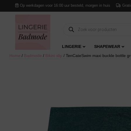
Op werkdagen voor 16:00 uur besteld, morgen in huis
Grati
Producten
zoeken
LINGERIE
SHAPEWEAR
Home
/
Badmode
/
Bikini slip
/ TenCateSwim maxi buckle bottle gre