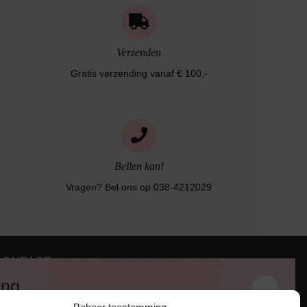
Verzenden
Gratis verzending vanaf € 100,-
Bellen kan!
Vragen? Bel ons op 038-4212029
CONTACT
iezerstraat 116
ing
011 RL Zwolle