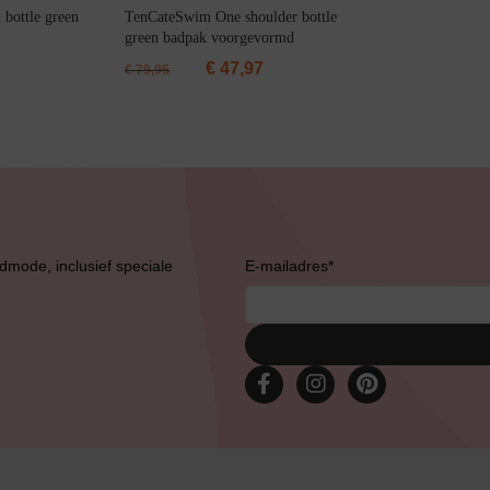
bottle green
TenCateSwim One shoulder bottle
green badpak voorgevormd
€
47,97
€
79,95
admode, inclusief speciale
E-mailadres
*
Bruidslingerie