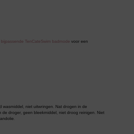
t
bijpassende TenCateSwim badmode
voor een
Huispak
 wasmiddel, niet uitwringen. Nat drogen in de
 de droger, geen bleekmiddel, niet droog reinigen. Niet
Grote maten lingerie
andolie.