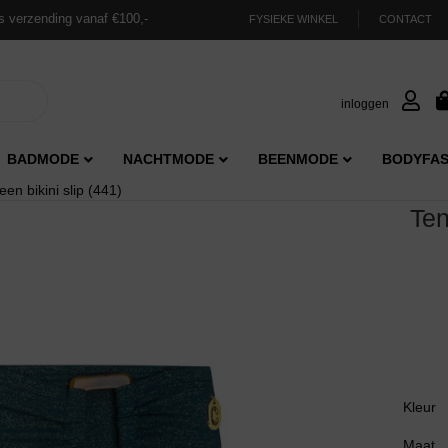
s verzending vanaf €100,-
FYSIEKE WINKEL
CONTACT
inloggen
BADMODE
NACHTMODE
BEENMODE
BODYFAS
en bikini slip (441)
Ten
Kleur
Maat