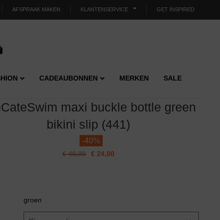
AFSPRAAK MAKEN
KLANTENSERVICE
GET INSPIRED
HION
CADEAUBONNEN
MERKEN
SALE
CateSwim maxi buckle bottle green
bikini slip (441)
-
40%
€
40,00
€
24,00
groen