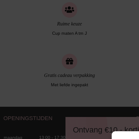
Ruime keuze
Cup maten A tm J
Gratis cadeau verpakking
Met liefde ingepakt
OPENINGSTIJDEN
D
Ontvang €10,- kort
8
maandag
13:00 - 17:30