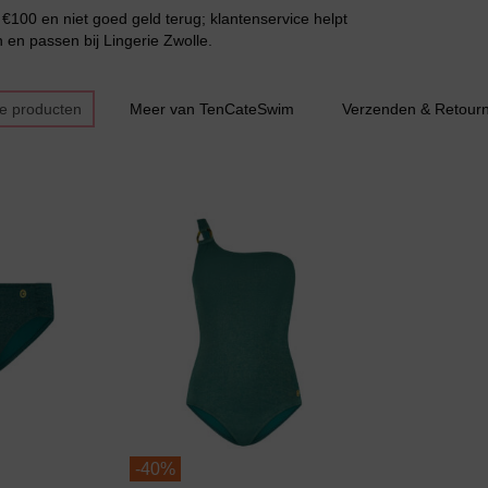
€100 en niet goed geld terug; klantenservice helpt
n en passen bij Lingerie Zwolle.
e producten
Meer van TenCateSwim
Verzenden & Retour
Slipdress
Bestsellers
-
40%