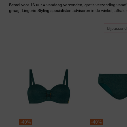
Bestel voor 16 uur = vandaag verzonden, gratis verzending vanaf 
graag, Lingerie Styling specialisten adviseren in de winkel, afhale
Bijpassend
Bikini top
terug
Alle Bikini’s
Bikini Top
Bikini Push-Up
-
40%
-
40%
Bikini Met Beugel