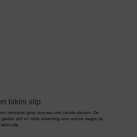
Body
Badjassen
 bikini slip
n een vierkante gesp vooraan met zachte plooien. De
, gladde stof en nette afwerking voor warme dagen bij
kini slip.
Jarratel