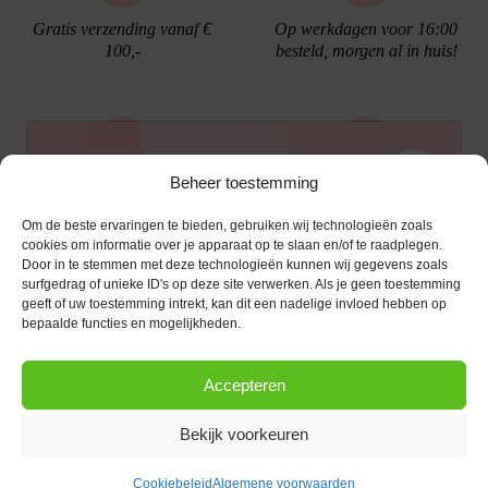
Gratis verzending vanaf €
Op werkdagen voor 16:00
100,-
besteld, morgen al in huis!
Ontvang €10,- korting
Beheer toestemming
Gratis cadeau verpakking
Bellen kan!
Om de beste ervaringen te bieden, gebruiken wij technologieën zoals
Schrijf je in voor de nieuwsbrief en ontvang een
cookies om informatie over je apparaat op te slaan en/of te raadplegen.
Door in te stemmen met deze technologieën kunnen wij gegevens zoals
kortingscode van €10,- op je volgende bestelling.
surfgedrag of unieke ID's op deze site verwerken. Als je geen toestemming
geeft of uw toestemming intrekt, kan dit een nadelige invloed hebben op
KLANTENSERVICE
E-mailadres
*
bepaalde functies en mogelijkheden.
OPENINGSTIJDEN
Klantenservice
Accepteren
Afspraak maken
AANMELDEN
CONTACT
Contact
Bekijk voorkeuren
maandag
13:00 - 17:30
Bestel procedure
Diezerstraat 116
Copyright © 2026 |
webshop door Advice
.
Dinsdag
10:00 - 17:30
8011 RL Zwolle
Betaalmogelijkheden
Cookiebeleid
Algemene voorwaarden