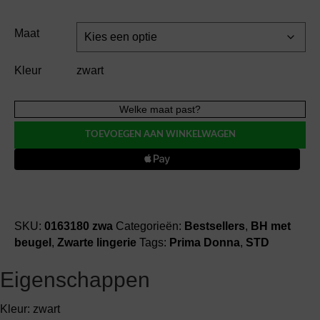
Maat
Kleur
zwart
Prima
Welke maat past?
Donna
TOEVOEGEN AAN WINKELWAGEN
SOPHORA
BH
met
beugel
aantal
SKU:
0163180 zwa
Categorieën:
Bestsellers
,
BH met
beugel
,
Zwarte lingerie
Tags:
Prima Donna
,
STD
Eigenschappen
Kleur: zwart