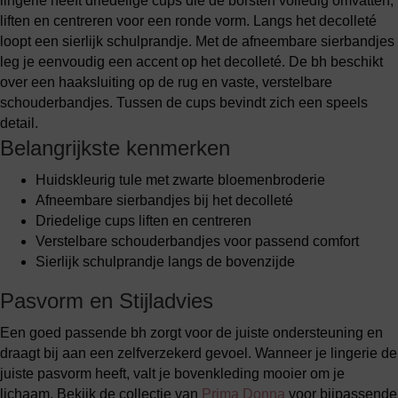
lingerie heeft driedelige cups die de borsten volledig omvatten,
liften en centreren voor een ronde vorm. Langs het decolleté
loopt een sierlijk schulprandje. Met de afneembare sierbandjes
leg je eenvoudig een accent op het decolleté. De bh beschikt
over een haaksluiting op de rug en vaste, verstelbare
schouderbandjes. Tussen de cups bevindt zich een speels
detail.
Belangrijkste kenmerken
Huidskleurig tule met zwarte bloemenbroderie
Afneembare sierbandjes bij het decolleté
Driedelige cups liften en centreren
Verstelbare schouderbandjes voor passend comfort
Sierlijk schulprandje langs de bovenzijde
Pasvorm en Stijladvies
Een goed passende bh zorgt voor de juiste ondersteuning en
draagt bij aan een zelfverzekerd gevoel. Wanneer je lingerie de
juiste pasvorm heeft, valt je bovenkleding mooier om je
lichaam. Bekijk de collectie van
Prima Donna
voor bijpassende