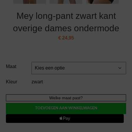
Mey long-pant zwart kant
overige dames ondermode
€
24,95
Maat
Kleur
zwart
Mey
Welke maat past?
long-
TOEVOEGEN AAN WINKELWAGEN
pant
zwart
kant
overige