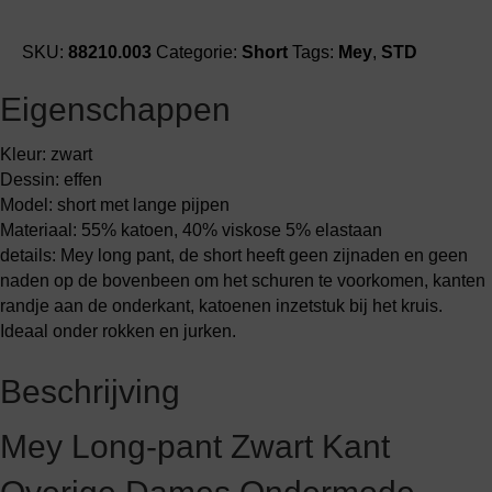
dames
ondermode
SKU:
88210.003
Categorie:
Short
Tags:
Mey
,
STD
aantal
Eigenschappen
Kleur: zwart
Dessin: effen
Model: short met lange pijpen
Materiaal: 55% katoen, 40% viskose 5% elastaan
details: Mey long pant, de short heeft geen zijnaden en geen
naden op de bovenbeen om het schuren te voorkomen, kanten
randje aan de onderkant, katoenen inzetstuk bij het kruis.
Ideaal onder rokken en jurken.
Beschrijving
Mey Long-pant Zwart Kant