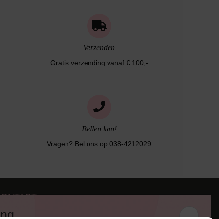
Verzenden
Gratis verzending vanaf € 100,-
Bellen kan!
Vragen? Bel ons op 038-4212029
CONTACT
iezerstraat 116
ing
011 RL Zwolle