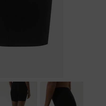
Body
Badjassen