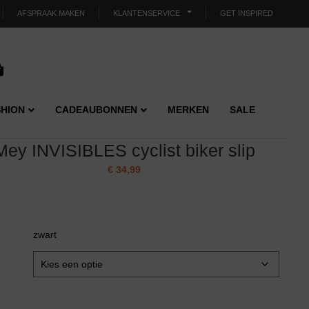
AFSPRAAK MAKEN
KLANTENSERVICE
GET INSPIRED
HION
CADEAUBONNEN
MERKEN
SALE
Mey INVISIBLES cyclist biker slip
€
34,99
zwart