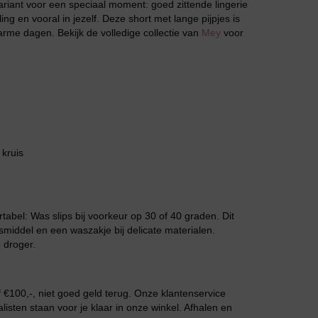
 variant voor een speciaal moment: goed zittende lingerie
ling en vooral in jezelf. Deze short met lange pijpjes is
rme dagen. Bekijk de volledige collectie van
Mey
voor
Slipdress
kruis
rtabel: Was slips bij voorkeur op 30 of 40 graden. Dit
smiddel en een waszakje bij delicate materialen.
Bestsellers
 droger.
€100,-, niet goed geld terug. Onze klantenservice
isten staan voor je klaar in onze winkel. Afhalen en