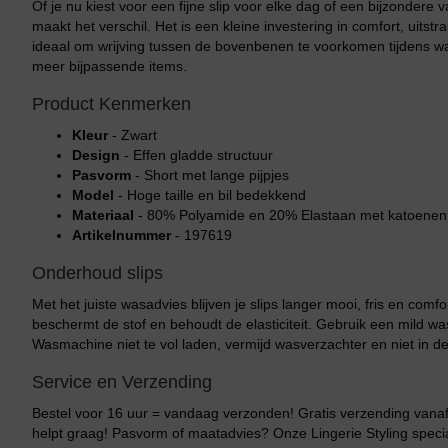
Of je nu kiest voor een fijne slip voor elke dag of een bijzondere
maakt het verschil. Het is een kleine investering in comfort, uitstra
ideaal om wrijving tussen de bovenbenen te voorkomen tijdens wa
meer bijpassende items.
Product Kenmerken
Kleur
- Zwart
Design
- Effen gladde structuur
Pasvorm
- Short met lange pijpjes
Model
- Hoge taille en bil bedekkend
Materiaal
- 80% Polyamide en 20% Elastaan met katoenen 
Artikelnummer
- 197619
Onderhoud slips
Bikini top
terug
Met het juiste wasadvies blijven je slips langer mooi, fris en comfo
beschermt de stof en behoudt de elasticiteit. Gebruik een mild wa
Alle Bikini’s
Wasmachine niet te vol laden, vermijd wasverzachter en niet in de
Bikini Top
Service en Verzending
Bikini Push-Up
Bestel voor 16 uur = vandaag verzonden! Gratis verzending vanaf 
helpt graag! Pasvorm of maatadvies? Onze Lingerie Styling special