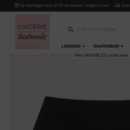
Op werkdagen voor 16:00 uur besteld, morgen in huis
Grati
Producten
zoeken
LINGERIE
SHAPEWEAR
Home
/
Lingerie
/
Alle Slips
/
Short
/ Mey INVISIBLES cyclist biker 