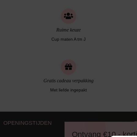
Ruime keuze
Cup maten A tm J
Gratis cadeau verpakking
Met liefde ingepakt
OPENINGSTIJDEN
D
Ontvang €10,- kort
8