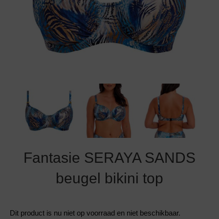
Grote maten lingerie
Strandkleding
Slipdress
Algemene voorwaarden
BH Zonder 
Short
Bestsellers
Grote maten badmode
Sport BH
Bruidslingerie
Badmode met glitter
Voeding BH
Naadloos ondergoed
Badmode met structuur stof
Zwarte badmode
Fantasie SERAYA SANDS
beugel bikini top
Dit product is nu niet op voorraad en niet beschikbaar.