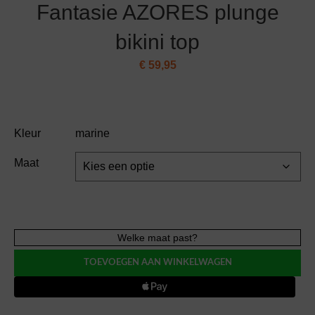
Fantasie AZORES plunge
bikini top
€
59,95
Kleur
marine
Maat
Fantasie
Welke maat past?
AZORES
TOEVOEGEN AAN WINKELWAGEN
plunge
bikini
top