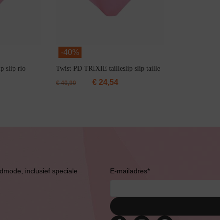
-
40%
 slip rio
Twist PD TRIXIE tailleslip slip taille
€
24,54
€
40,90
Bruidslingerie
admode, inclusief speciale
E-mailadres
*