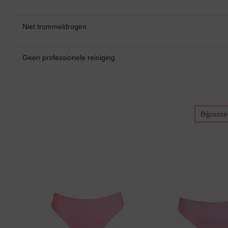
Niet trommeldrogen
Geen professionele reiniging
Bikini top
terug
Alle Bikini’s
Bijpass
Bikini Top
Bikini Push-Up
Bikini Met Beugel