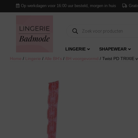
Op werkdagen voor 16:00 uur besteld, morgen in huis
Grati
Producten
zoeken
LINGERIE
SHAPEWEAR
Home
/
Lingerie
/
Alle BH's
/
BH voorgevormd
/ Twist PD TRIXIE 