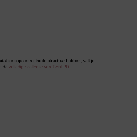
Jarratel
mdat de cups een gladde structuur hebben, valt je
in de
volledige collectie van Twist PD
.
Huispak