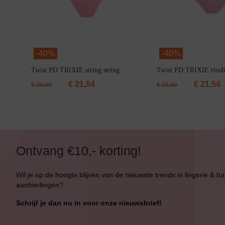
-
40%
-
40%
Twist PD TRIXIE string string
Twist PD TRIXIE rioslip
€
21,54
€
21,54
€
35,90
€
35,90
Ontvang €10,- korting!
Wil je op de hoogte blijven van de nieuwste trends in lingerie & b
aanbiedingen?
Schrijf je dan nu in voor onze nieuwsbrief!