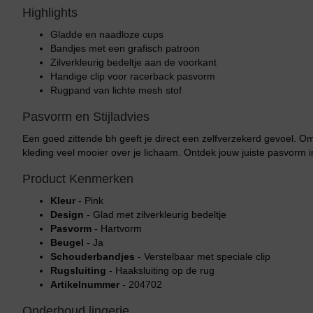
Highlights
Gladde en naadloze cups
Bandjes met een grafisch patroon
Zilverkleurig bedeltje aan de voorkant
Handige clip voor racerback pasvorm
Rugpand van lichte mesh stof
Pasvorm en Stijladvies
Een goed zittende bh geeft je direct een zelfverzekerd gevoel. O
kleding veel mooier over je lichaam. Ontdek jouw juiste pasvorm 
Product Kenmerken
Kleur
- Pink
Design
- Glad met zilverkleurig bedeltje
Pasvorm
- Hartvorm
Beugel
- Ja
Schouderbandjes
- Verstelbaar met speciale clip
Rugsluiting
- Haaksluiting op de rug
Artikelnummer
- 204702
Onderhoud lingerie