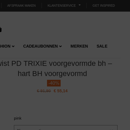
AFSPRAAK MAKEN
KLANTENSERVICE
GET INSPIRED
HION
CADEAUBONNEN
MERKEN
SALE
ist PD TRIXIE voorgevormde bh –
hart BH voorgevormd
-
40%
€
91,90
€
55,14
pink