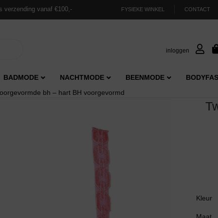
s verzending vanaf €100,-
FYSIEKE WINKEL
CONTACT
inloggen
BADMODE
NACHTMODE
BEENMODE
BODYFAS
voorgevormde bh – hart BH voorgevormd
Tw
Kleur
Maat