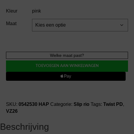
Kleur
pink
Maat
Twist
Welke maat past?
PD
TOEVOEGEN AAN WINKELWAGEN
TRIXIE
rioslip
slip
rio
aantal
SKU:
0542530 HAP
Categorie:
Slip rio
Tags:
Twist PD
,
VZ26
Beschrijving