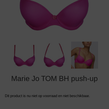
Grote maten lingerie
Strandkleding
Slipdress
Algemene voorwaarden
BH Zonder 
Short
Bestsellers
Grote maten badmode
Sport BH
Bruidslingerie
Badmode met glitter
Voeding BH
Naadloos ondergoed
Badmode met structuur stof
Zwarte badmode
Marie Jo TOM BH push-up
Dit product is nu niet op voorraad en niet beschikbaar.