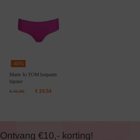
-
40%
Marie Jo TOM hotpants
hipster
€
24,54
€
40,90
Ontvang €10,- korting!