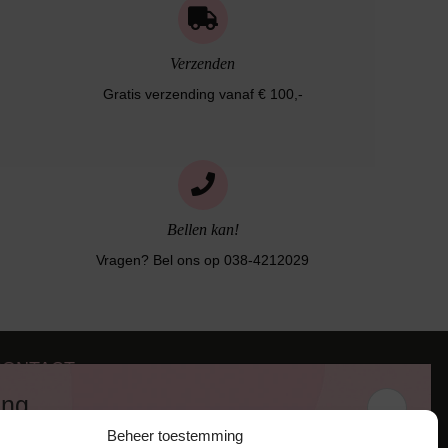
Verzenden
Gratis verzending vanaf € 100,-
Bellen kan!
Vragen? Bel ons op 038-4212029
CONTACT
iezerstraat 116
ing
011 RL Zwolle
Beheer toestemming
:
038-4212029