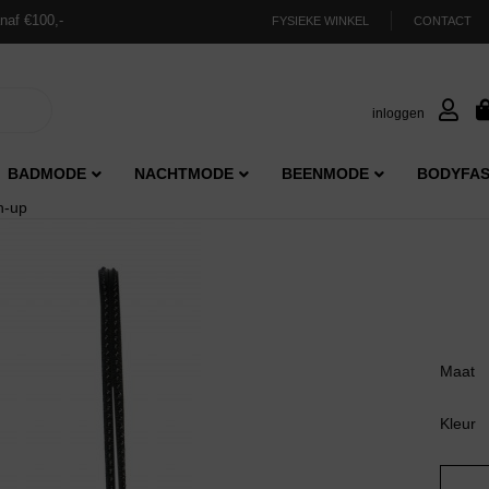
naf €100,-
FYSIEKE WINKEL
CONTACT
inloggen
BADMODE
NACHTMODE
BEENMODE
BODYFAS
h-up
Maat
Kleur
Marie