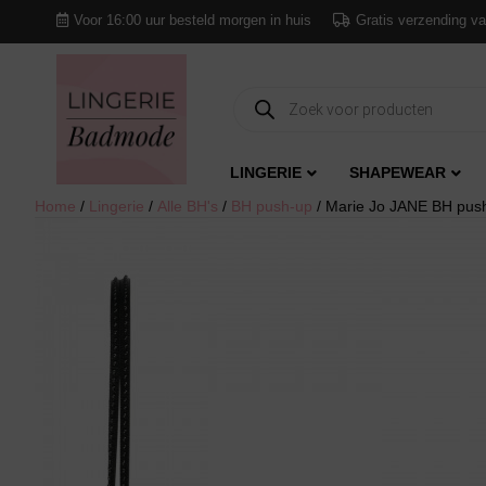
Voor 16:00 uur besteld morgen in huis
Gratis verzending va
Producten
zoeken
LINGERIE
SHAPEWEAR
Home
/
Lingerie
/
Alle BH's
/
BH push-up
/ Marie Jo JANE BH pus