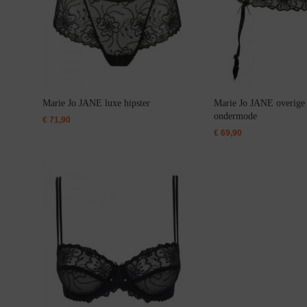
Bikini top
terug
Alle Bikini’s
Marie Jo JANE luxe hipster
Marie Jo JANE overige
Bikini Top
ondermode
€
71,90
€
69,90
Bikini Push-Up
Bikini Met Beugel