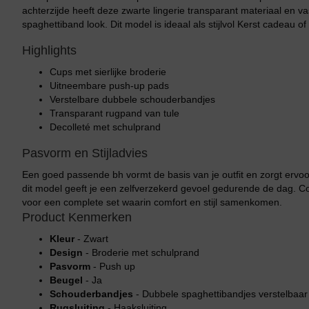
achterzijde heeft deze zwarte lingerie transparant materiaal en 
spaghettiband look. Dit model is ideaal als stijlvol Kerst cadeau o
Highlights
Cups met sierlijke broderie
Uitneembare push-up pads
Verstelbare dubbele schouderbandjes
Transparant rugpand van tule
Decolleté met schulprand
Pasvorm en Stijladvies
Een goed passende bh vormt de basis van je outfit en zorgt ervoo
dit model geeft je een zelfverzekerd gevoel gedurende de dag. C
voor een complete set waarin comfort en stijl samenkomen.
Product Kenmerken
Kleur
- Zwart
Design
- Broderie met schulprand
Pasvorm
- Push up
Beugel
- Ja
Schouderbandjes
- Dubbele spaghettibandjes verstelbaar
Rugsluiting
- Haaksluiting