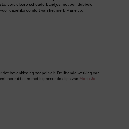
vaste, verstelbare schouderbandjes met een dubbele
f voor dagelijks comfort van het merk Marie Jo.
Jarratel
r dat bovenkleding soepel valt. De liftende werking van
ombineer dit item met bijpassende slips van
Marie Jo
Huispak