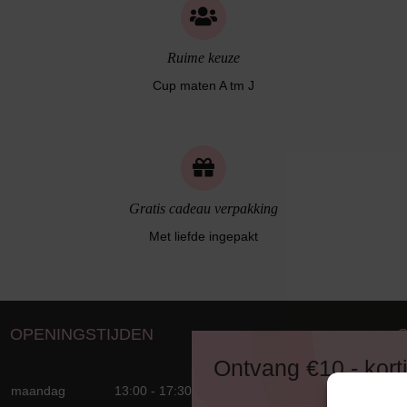
Ruime keuze
Cup maten A tm J
Gratis cadeau verpakking
Met liefde ingepakt
OPENINGSTIJDEN
D
Ontvang €10,- kort
8
maandag
13:00 - 17:30
T