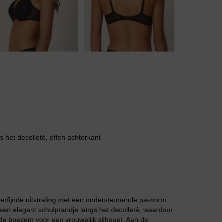
Body
Badjassen
gs het decolleté, effen achterkant
erfijnde uitstraling met een ondersteunende pasvorm.
 een elegant schulprandje langs het decolleté, waardoor
de boezem voor een vrouwelijk silhouet. Aan de