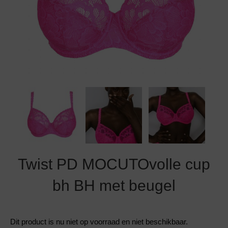
Grote maten lingerie
Strandkleding
Slipdress
Algemene voorwaarden
BH Zonder 
Short
Bestsellers
Grote maten badmode
Sport BH
Bruidslingerie
Badmode met glitter
Voeding BH
Naadloos ondergoed
Badmode met structuur stof
Zwarte badmode
Twist PD MOCUTOvolle cup
bh BH met beugel
Dit product is nu niet op voorraad en niet beschikbaar.