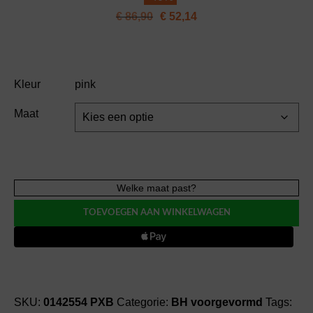
€
86,90
€
52,14
Kleur
pink
Maat
Twist
Welke maat past?
PD
TOEVOEGEN AAN WINKELWAGEN
MOCUTO
plunge
bh
halve
mousse
BH
SKU:
0142554 PXB
Categorie:
BH voorgevormd
Tags: