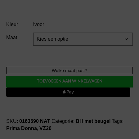
Kleur
ivoor
Maat
Prima
Welke maat past?
Donna
TOEVOEGEN AAN WINKELWAGEN
NAICA
volle
cup
bh
BH
met
SKU:
0163590 NAT
Categorie:
BH met beugel
Tags:
beugel
Prima Donna
,
VZ26
aantal