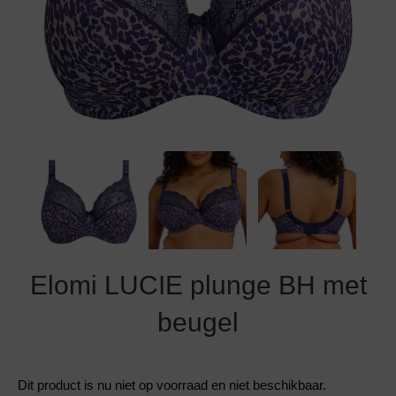
Grote maten lingerie
Strandkleding
Slipdress
Algemene voorwaarden
BH Zonder 
Short
Bestsellers
Grote maten badmode
Sport BH
Bruidslingerie
Badmode met glitter
Voeding BH
Naadloos ondergoed
Badmode met structuur stof
Zwarte badmode
Elomi LUCIE plunge BH met
beugel
Dit product is nu niet op voorraad en niet beschikbaar.