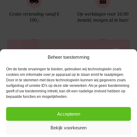
Gratis verzending vanaf €
Op werkdagen voor 16:00
100,-
besteld, morgen al in huis!
Ontvang €10,- korting
Beheer toestemming
Gratis cadeau verpakking
Bellen kan!
Om de beste ervaringen te bieden, gebruiken wij technologieën zoals
Schrijf je in voor de nieuwsbrief en ontvang een
cookies om informatie over je apparaat op te slaan en/of te raadplegen.
Door in te stemmen met deze technologieën kunnen wij gegevens zoals
kortingscode van €10,- op je volgende bestelling.
surfgedrag of unieke ID's op deze site verwerken. Als je geen toestemming
geeft of uw toestemming intrekt, kan dit een nadelige invloed hebben op
KLANTENSERVICE
E-mailadres
*
bepaalde functies en mogelijkheden.
OPENINGSTIJDEN
Klantenservice
Accepteren
Afspraak maken
AANMELDEN
CONTACT
Contact
Bekijk voorkeuren
maandag
13:00 - 17:30
Bestel procedure
Diezerstraat 116