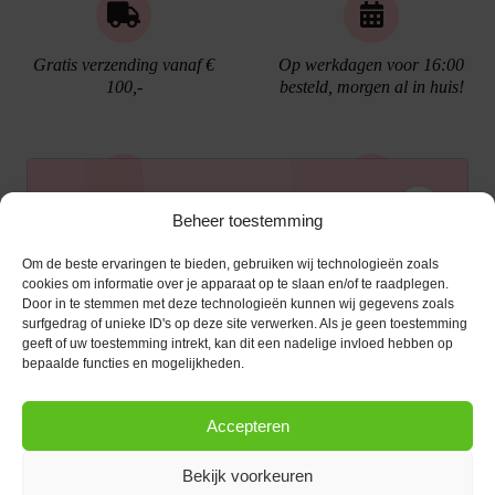
Gratis verzending vanaf €
Op werkdagen voor 16:00
100,-
besteld, morgen al in huis!
Ontvang €10,- korting
Beheer toestemming
Gratis cadeau verpakking
Bellen kan!
Om de beste ervaringen te bieden, gebruiken wij technologieën zoals
Schrijf je in voor de nieuwsbrief en ontvang een
cookies om informatie over je apparaat op te slaan en/of te raadplegen.
Door in te stemmen met deze technologieën kunnen wij gegevens zoals
kortingscode van €10,- op je volgende bestelling.
surfgedrag of unieke ID's op deze site verwerken. Als je geen toestemming
geeft of uw toestemming intrekt, kan dit een nadelige invloed hebben op
KLANTENSERVICE
E-mailadres
*
bepaalde functies en mogelijkheden.
OPENINGSTIJDEN
Klantenservice
Accepteren
Afspraak maken
AANMELDEN
CONTACT
Contact
Bekijk voorkeuren
maandag
13:00 - 17:30
Bestel procedure
Diezerstraat 116