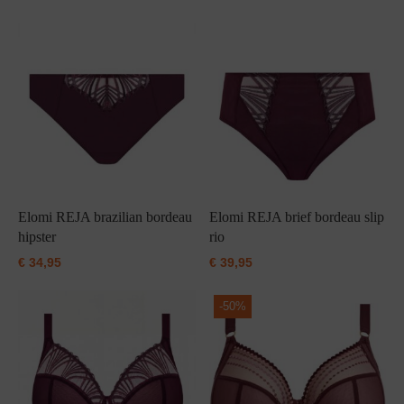
Grote maten lingerie
Strandkleding
Slipdress
Algemene voorwaarden
BH Zonder 
Short
Bestsellers
Grote maten badmode
Sport BH
Bruidslingerie
Badmode met glitter
Voeding BH
Naadloos ondergoed
Badmode met structuur stof
Zwarte badmode
Elomi REJA brazilian bordeau
Elomi REJA brief bordeau slip
hipster
rio
€
34,95
€
39,95
-
50%