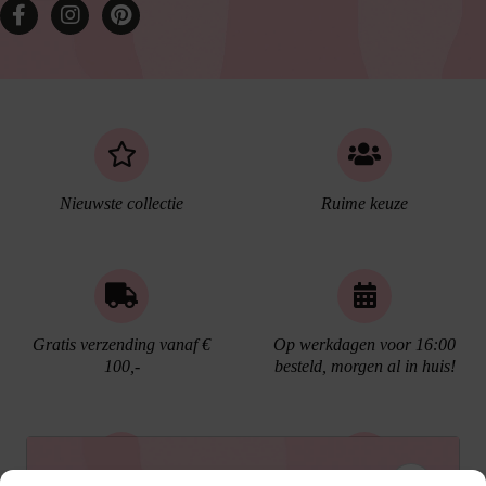
Nieuwste collectie
Ruime keuze
Gratis verzending vanaf €
Op werkdagen voor 16:00
100,-
besteld, morgen al in huis!
Ontvang €10,- korting