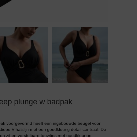
Body
Badjassen
eep plunge w badpak
pak voorgevormd heeft een ingebouwde beugel voor
pe V halslijn met een goudkleurig detail centraal. De
ten zitten verstelbare touwtjes met goudkleurige