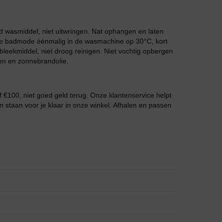
Grote maten lingerie
 wasmiddel, niet uitwringen. Nat ophangen en laten
 de badmode éénmalig in de wasmachine op 30°C, kort
leekmiddel, niet droog reinigen. Niet vochtig opbergen
en en zonnebrandolie.
 €100, niet goed geld terug. Onze klantenservice helpt
n staan voor je klaar in onze winkel. Afhalen en passen
Slipdress