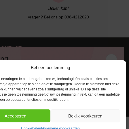
Bellen kan!
Vragen? Bel ons op 038-4212029
CONTACT
iezerstraat 116
ing
011 RL Zwolle
Beheer toestemming
:
038-4212029
 en ontvang een kortingscode van
:
info@lingerie-badmode.nl
ervaringen te bieden, gebruiken wij technologieën zoals cookies om
ver je apparaat op te slaan en/of te raadplegen. Door in te stemmen met deze
n kunnen wij gegevens zoals surfgedrag of unieke ID's op deze site
ls je geen toestemming geeft of uw toestemming intrekt, kan dit een nadelige
ben op bepaalde functies en mogelijkheden.
AANMELDEN
Accepteren
Bekijk voorkeuren
Cookiebeleid
Algemene voorwaarden