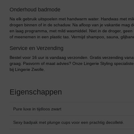
Onderhoud badmode
Na elk gebruik uitspoelen met handwarm water. Handwas met mild
drogen binnen of in de schaduw. Na afloop van je vakantie mag
en laag programma, met mild wasmiddel. Niet in de droger, geen b
of meenemen in een plastic tas. Vermijd shampoo, sauna, glijban
Service en Verzending
Bestel voor 16 uur is vandaag verzonden. Gratis verzending vanaf
graag. Pasvorm of maat advies? Onze Lingerie Styling specialiste
bij Lingerie Zwolle.
Eigenschappen
Pure luxe in tijdloos zwart
Bikini top
terug
Sexy badpak met plunge cups voor een prachtig decolleté.