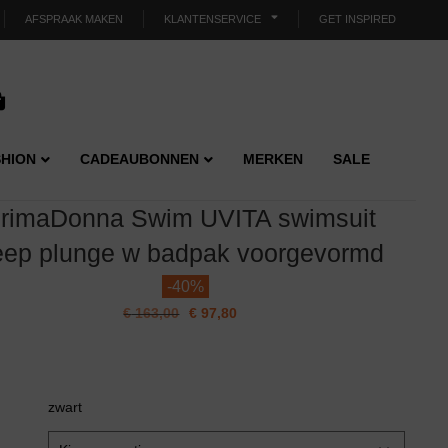
AFSPRAAK MAKEN
KLANTENSERVICE
GET INSPIRED
HION
CADEAUBONNEN
MERKEN
SALE
rimaDonna Swim UVITA swimsuit
eep plunge w badpak voorgevormd
-
40%
€
163,00
€
97,80
zwart