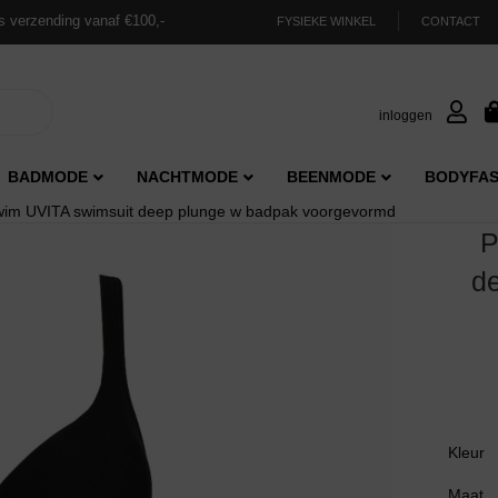
s verzending vanaf €100,-
FYSIEKE WINKEL
CONTACT
inloggen
BADMODE
NACHTMODE
BEENMODE
BODYFAS
im UVITA swimsuit deep plunge w badpak voorgevormd
P
d
Kleur
Maat