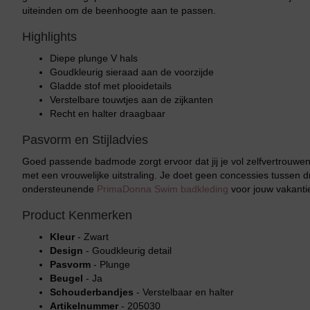
uiteinden om de beenhoogte aan te passen.
Highlights
Diepe plunge V hals
Goudkleurig sieraad aan de voorzijde
Gladde stof met plooidetails
Verstelbare touwtjes aan de zijkanten
Recht en halter draagbaar
Pasvorm en Stijladvies
Goed passende badmode zorgt ervoor dat jij je vol zelfvertrouwen 
met een vrouwelijke uitstraling. Je doet geen concessies tussen dr
ondersteunende
PrimaDonna Swim badkleding
voor jouw vakanti
Product Kenmerken
Kleur
- Zwart
Design
- Goudkleurig detail
Pasvorm
- Plunge
Beugel
- Ja
Schouderbandjes
- Verstelbaar en halter
Artikelnummer
- 205030