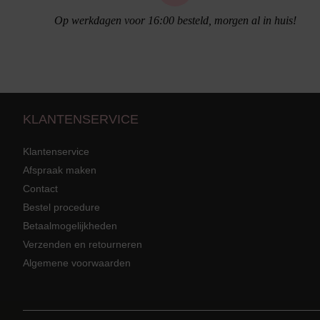
Op werkdagen voor 16:00 besteld, morgen al in huis!
KLANTENSERVICE
Klantenservice
Afspraak maken
Contact
Strandkleding
terug
Bestel procedure
Grote mat
Betaalmogelijkheden
Badmode met structuur stof
Zwarte ba
Alle Strandkleding
Verzenden en retourneren
Algemene voorwaarden
Tuniek En Blouses
Strandjurk