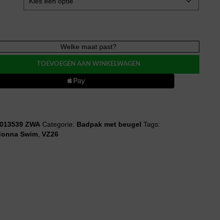
Donna
Welke maat past?
TOEVOEGEN AAN WINKELWAGEN
it
k
evormd
013539 ZWA
Categorie:
Badpak met beugel
Tags:
donna Swim
,
VZ26