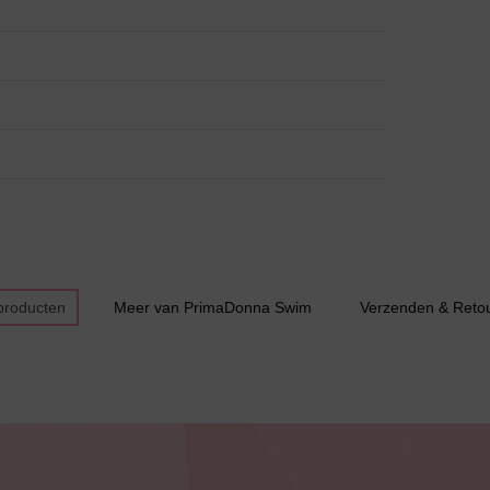
Bestsellers
producten
Meer van PrimaDonna Swim
Verzenden & Reto
Bruidslingerie