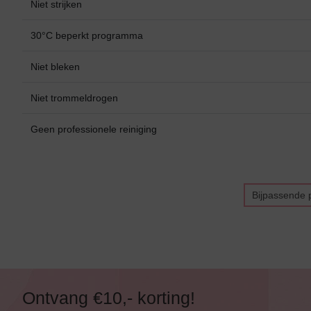
Alle Bikini’s
Niet strijken
Bikini Top
30°C beperkt programma
Bikini Push-Up
Niet bleken
Bikini Met Beugel
Niet trommeldrogen
Geen professionele reiniging
Bijpassende 
Ontvang €10,- korting!