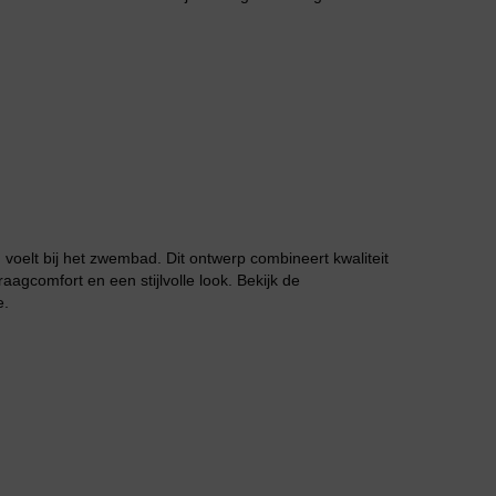
Jarratel
voelt bij het zwembad. Dit ontwerp combineert kwaliteit
Huispak
aagcomfort en een stijlvolle look. Bekijk de
e.