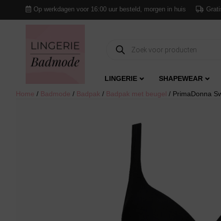
Op werkdagen voor 16:00 uur besteld, morgen in huis
Grati
Producten
zoeken
LINGERIE
SHAPEWEAR
Home
/
Badmode
/
Badpak
/
Badpak met beugel
/ PrimaDonna Sw