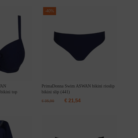
-
40%
WAN
PrimaDonna Swim ASWAN bikini rioslip
bikini top
bikini slip (441)
€
21,54
€
35,90