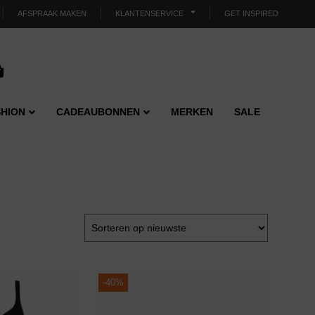
AFSPRAAK MAKEN
KLANTENSERVICE
GET INSPIRED
HION
CADEAUBONNEN
MERKEN
SALE
-
40%