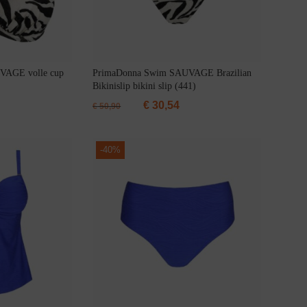
VAGE volle cup
PrimaDonna Swim SAUVAGE Brazilian
Bikinislip bikini slip (441)
€
30,54
€
50,90
-
40%