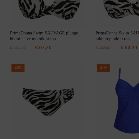
PrimaDonna Swim SAUVAGE plunge
PrimaDonna Swim SAU
bikini halve mo bikini top
bikinitop bikini top
Body
€
67,20
€
64,20
€
112,00
€
107,00
-
40%
-
40%
Badjassen