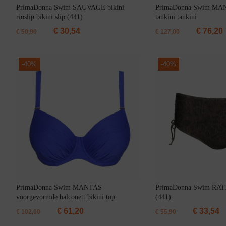
PrimaDonna Swim SAUVAGE bikini
PrimaDonna Swim MAN
rioslip bikini slip (441)
tankini tankini
€
30,54
€
76,20
€
50,90
€
127,00
-
40%
-
40%
Jarratel
PrimaDonna Swim MANTAS
PrimaDonna Swim RATJA
Huispak
voorgevormde balconett bikini top
(441)
€
61,20
€
33,54
€
102,00
€
55,90