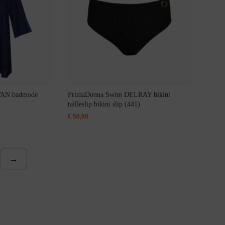
WAN badmode
PrimaDonna Swim DELRAY bikini
tailleslip bikini slip (441)
€
50,90
→