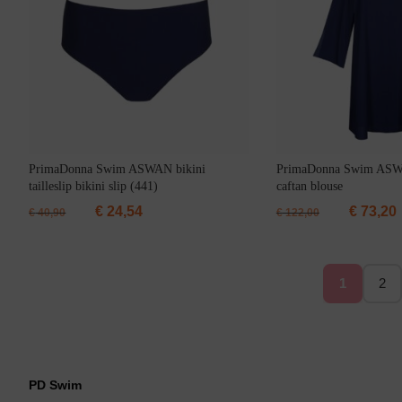
Slipdress
PrimaDonna Swim ASWAN bikini
PrimaDonna Swim AS
tailleslip bikini slip (441)
caftan blouse
€
24,54
€
73,20
€
40,90
€
122,00
Bestsellers
1
2
PD Swim