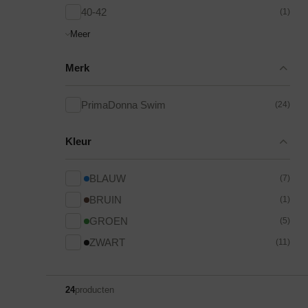
40-42
(1)
Meer
Merk
Tankini top
PrimaDonna Swim
(24)
Kleur
BLAUW
(7)
BRUIN
(1)
GROEN
(5)
ZWART
(11)
24
producten