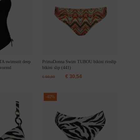
A swimsuit deep
PrimaDonna Swim TUBOU bikini rioslip
evormd
bikini slip (441)
€
30,54
€
50,90
-
40%