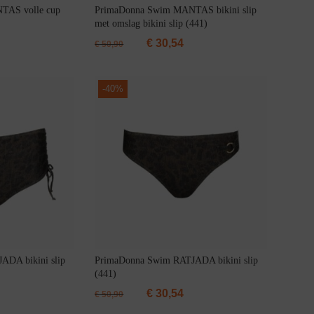
TAS volle cup
PrimaDonna Swim MANTAS bikini slip
met omslag bikini slip (441)
€
30,54
€
50,90
-
40%
DA bikini slip
PrimaDonna Swim RATJADA bikini slip
(441)
€
30,54
€
50,90