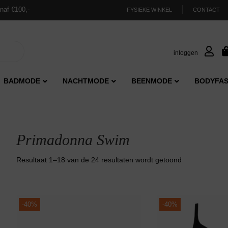
naf €100,-
FYSIEKE WINKEL
CONTACT
inloggen
BADMODE
NACHTMODE
BEENMODE
BODYFAS
Primadonna Swim
Gesorteerd
Resultaat 1–18 van de 24 resultaten wordt getoond
op
nieuwste
-
40%
-
40%