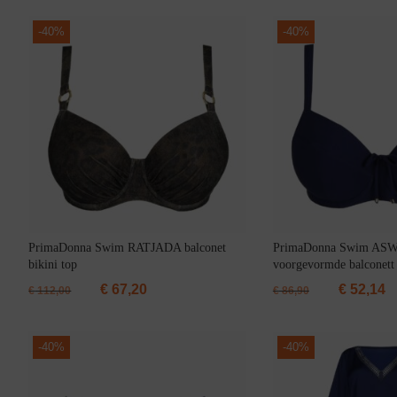
-
40%
-
40%
Grote maten lingerie
PrimaDonna Swim RATJADA balconet
PrimaDonna Swim AS
bikini top
voorgevormde balconett 
€
67,20
€
52,14
€
112,00
€
86,90
-
40%
-
40%