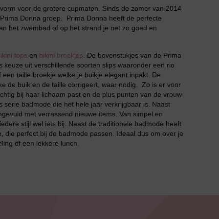
vorm voor de grotere cupmaten. Sinds de zomer van 2014
Prima Donna groep. Prima Donna heeft de perfecte
 aan het zwembad of op het strand je net zo goed en
ikini tops
en
bikini broekjes
. De bovenstukjes van de Prima
s keuze uit verschillende soorten slips waaronder een rio
een taille broekje welke je buikje elegant inpakt. De
 de buik en de taille corrigeert, waar nodig. Zo is er voor
rachtig bij haar lichaam past en de plus punten van de vrouw
 serie badmode die het hele jaar verkrijgbaar is. Naast
angevuld met verrassend nieuwe items. Van simpel en
iedere stijl wel iets bij. Naast de traditionele badmode heeft
, die perfect bij de badmode passen. Ideaal dus om over je
ing of een lekkere lunch.