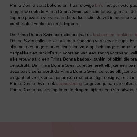
Prima Donna staat bekend om haar stevige
bh’s
met perfecte pas
mogen we ook de Prima Donna Swim collectie toevoegen aan de 
lingerie pasvorm verwerkt in de badcollectie. Je wilt immers ook
comfortabel voelen als in je lingerie.
De Prima Donna Swim collectie bestaat uit
badpakken
,
tankini’s
,
b
Donna Swim collectie zijn allemaal voorzien van stevige cups. Er i
slip met een hogere beenuitsnijding voor optisch langere benen of 
badpakken en tankini’s zijn voorzien van een stevig voorpand welke
elke vrouw altijd een Prima Donna badpak, tankini of bikini die p
benadrukt. De Prima Donna Swim collectie heeft elk jaar een basis
deze basis serie wordt de Prima Donna Swim collectie elk jaar a
elegant tot vrolijk en uitgesproken met prachtige designs, er zit in 
Prima Donna Swim ook
strandkleding
toegevoegd aan de collectie
Prima Donna badkleding heen te dragen, tijdens een strandwandel
Bruidslingerie