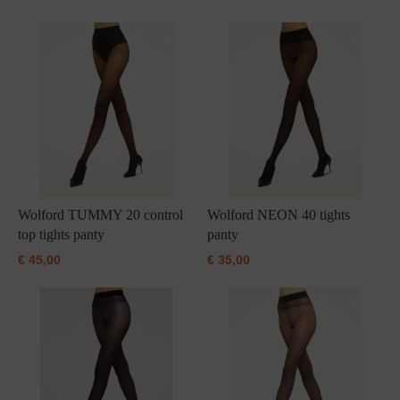
Grote maten lingerie
Strandkleding
Slipdress
Algemene voorwaarden
BH Zonder 
Short
Bestsellers
Grote maten badmode
Sport BH
Bruidslingerie
Badmode met glitter
Voeding BH
Naadloos ondergoed
Badmode met structuur stof
Zwarte badmode
Wolford TUMMY 20 control
Wolford NEON 40 tights
top tights panty
panty
€
45,00
€
35,00