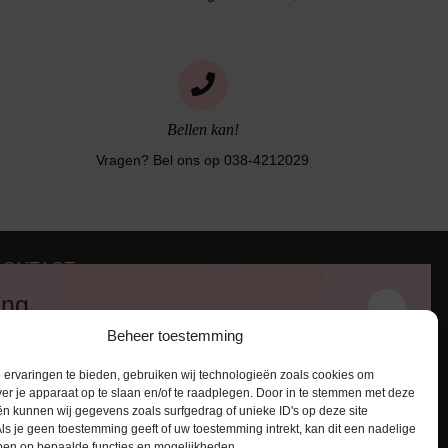
Bellen kan!
Vragen? Bel ons op 038-4212029
CONTACT
iezerstraat 116
ing
011 RL Zwolle
Beheer toestemming
:
038-4212029
 en ontvang een kortingscode van
:
info@lingerie-badmode.nl
ervaringen te bieden, gebruiken wij technologieën zoals cookies om
ver je apparaat op te slaan en/of te raadplegen. Door in te stemmen met deze
n kunnen wij gegevens zoals surfgedrag of unieke ID's op deze site
ls je geen toestemming geeft of uw toestemming intrekt, kan dit een nadelige
ben op bepaalde functies en mogelijkheden.