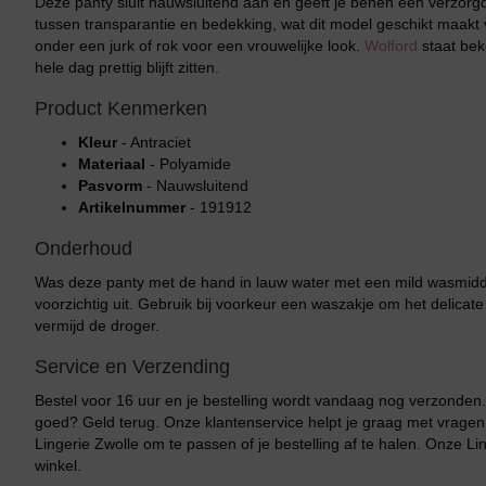
Deze panty sluit nauwsluitend aan en geeft je benen een verzorgde
tussen transparantie en bedekking, wat dit model geschikt maakt
onder een jurk of rok voor een vrouwelijke look.
Wolford
staat bek
hele dag prettig blijft zitten.
Product Kenmerken
Kleur
- Antraciet
Materiaal
- Polyamide
Pasvorm
- Nauwsluitend
Artikelnummer
- 191912
Onderhoud
Was deze panty met de hand in lauw water met een mild wasmiddel
voorzichtig uit. Gebruik bij voorkeur een waszakje om het delica
vermijd de droger.
Service en Verzending
Bestel voor 16 uur en je bestelling wordt vandaag nog verzonden. 
goed? Geld terug. Onze klantenservice helpt je graag met vragen
Lingerie Zwolle om te passen of je bestelling af te halen. Onze Lin
winkel.