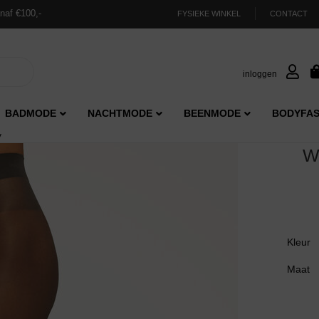
naf €100,-
FYSIEKE WINKEL
CONTACT
inloggen
BADMODE
NACHTMODE
BEENMODE
BODYFAS
y
W
Kleur
Maat