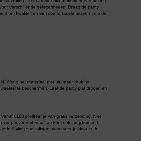
 uitstraling. De 20 denier dichtheid biedt een balans
 voor verschillende gelegenheden. Draag de panty
end om kwaliteit en een comfortabele pasvorm die de
Grote maten lingerie
. Wring het materiaal niet uit, maar druk het
te weefsel te beschermen. Laat de panty plat drogen en
Slipdress
Vanaf €100 profiteer je van gratis verzending. Niet
 over pasvorm of maat. Je kunt ook langskomen bij
gerie Styling specialisten staan voor je klaar in de