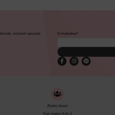
Bruidslingerie
admode, inclusief speciale
E-mailadres
*
Ruime keuze
Cup maten A tm J