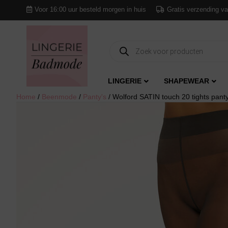
Voor 16:00 uur besteld morgen in huis
Gratis verzending va
Producten
zoeken
LINGERIE
SHAPEWEAR
Home
/
Beenmode
/
Panty's
/ Wolford SATIN touch 20 tights pant