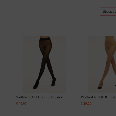
Bikini top
terug
Bijpass
Alle Bikini’s
Bikini Top
Bikini Push-Up
Bikini Met Beugel
Wolford FATAL 50 tights panty
Wolford NUDE 8 TIGH
€
45,00
€
29,00