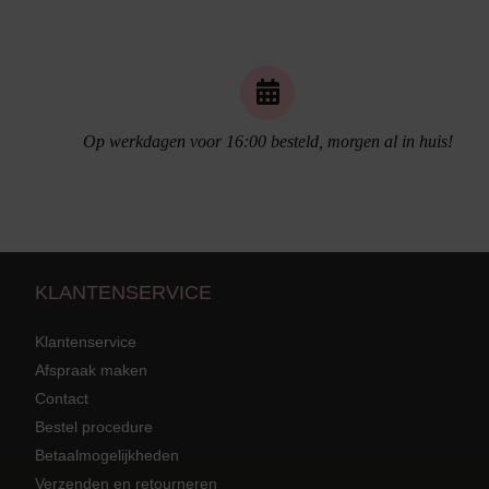
Naadloos ondergoed
Op werkdagen voor 16:00 besteld, morgen al in huis!
KLANTENSERVICE
Klantenservice
Afspraak maken
Contact
Strandkleding
terug
Grote mat
Bestel procedure
Betaalmogelijkheden
Badmode met structuur stof
Zwarte ba
Alle Strandkleding
Verzenden en retourneren