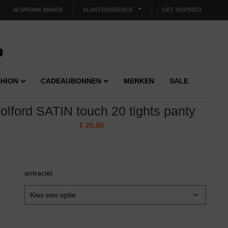
AFSPRAAK MAKEN
KLANTENSERVICE
GET INSPIRED
HION
CADEAUBONNEN
MERKEN
SALE
olford SATIN touch 20 tights panty
€
25,00
antraciet