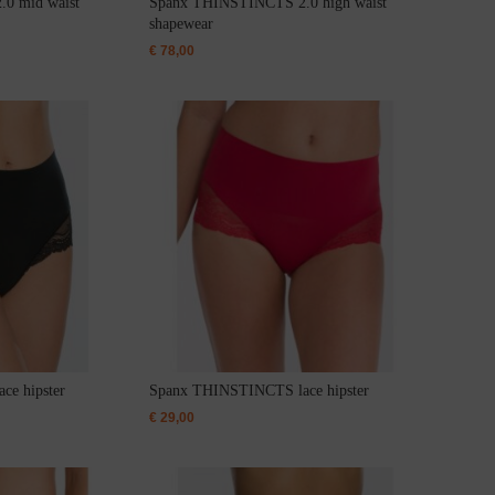
0 mid waist
Spanx THINSTINCTS 2.0 high waist
shapewear
€
78,00
e hipster
Spanx THINSTINCTS lace hipster
€
29,00