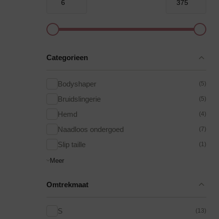
terug
terug
terug
terug
terug
terug
terug
terug
BH
Shapewear
Bikini slip
Pyjama’s
Alle bodyf
Alle cadea
terug
terug
terug
terug
terug
Categorieen
Sokken & kousen
Klantenservice
Alle BH’s
Alle Shapew
Alle Pyjama’
Hemd
Cadeau Top
Bodyshaper
(5)
Voorgevorm
Shapewear
Pyjama Top
Onderjurk &
Cadeau Tips
Bruidslingerie
(5)
Panty’s
Betaalmogelijkheden
Hemd
(4)
Beugel BH
Bodyshaper
Pyjama Bro
Knitwear
Cadeau Tip
Bestel procedure
Naadloos ondergoed
(7)
Push-Up BH
Shapewear S
Pyjama Sets
Accessoires
Cadeau Tip
Slip taille
(1)
Verzenden en retourneren
Strapless B
Kerst Cade
Meer
Algemene voorwaarden
BH Zonder 
Omtrekmaat
Sport BH
S
(13)
Voeding BH