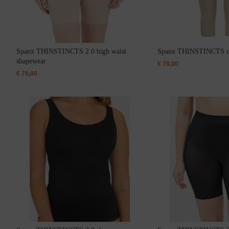
Body
Spanx THINSTINCTS 2.0 high waist
Spanx THINSTINCTS ca
shapewear
€
79,00
Badjassen
€
78,00