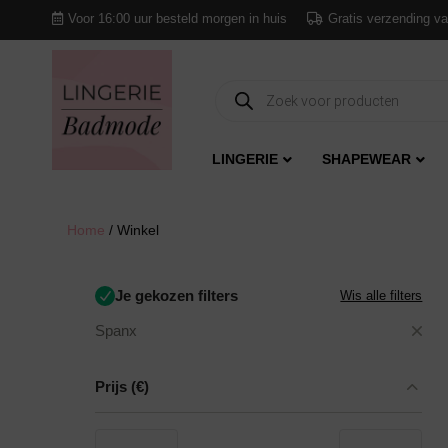
Voor 16:00 uur besteld morgen in huis
Gratis verzending va
Producten
zoeken
LINGERIE
SHAPEWEAR
Home
/ Winkel
Je gekozen filters
Wis alle filters
Spanx
Prijs
(€)