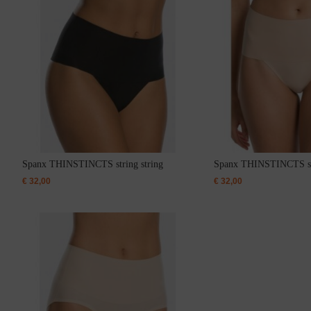
Slipdress
Spanx THINSTINCTS string string
Spanx THINSTINCTS str
€
32,00
€
32,00
Bestsellers