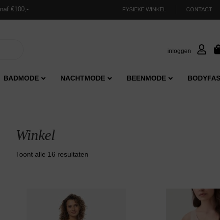
naf €100,-
FYSIEKE WINKEL
CONTACT
inloggen
BADMODE
NACHTMODE
BEENMODE
BODYFAS
Winkel
Gesorteerd
Toont alle 16 resultaten
op
nieuwste