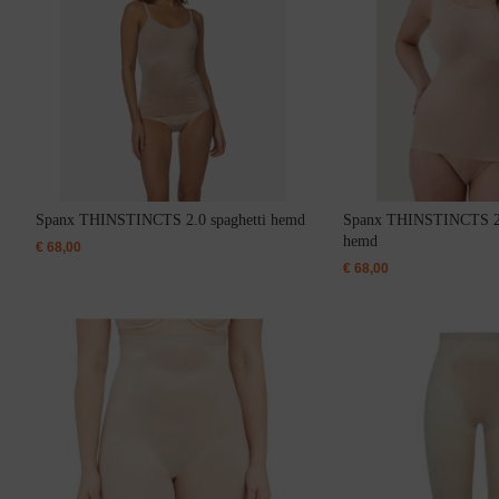
ashion
ubonnen
Slips
Badpak
Nachthemden
terug
terug
ear
s
 10
Alle Slips
Alle Badpakken
Spanx THINSTINCTS 2.0 spaghetti hemd
Spanx THINSTINCTS 2.
d BH
 Hemd
s
 Onderrok
 > €100
String
Badpak Voorgevormd
hemd
€
68,00
eken
s Onder De €50
Hipster
Badpak Met Beugel
€
68,00
trings & Slips
s Onder De €25
Slip Rio
Badpak Functioneel
H
au
Slip Taille
Beugel
Short