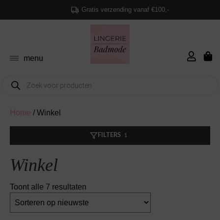
Gratis verzending vanaf €100,-
menu
Producten
zoeken
terug
terug
terug
terug
terug
terug
terug
terug
terug
terug
terug
terug
terug
terug
terug
terug
terug
Home
/ Winkel
Alle BH’s
Alle Slips
Alle Shapew
Alle Bikini’s
Alle Badpak
Alle Strandk
Alle Pyjama’
Hemd
Cadeau Top
BH
Shapewear
Bikini top
Pyjama’s
Sokken & kousen
Alle bodyfashion
Alle cadeaubonnen
Klantenservice
FILTERS
1
Voorgevorm
String
Shapewear
Bikini Top
Badpak Voo
Tuniek En B
Pyjama Top
Onderjurk &
Cadeau Tips
Slips
Bikini slip
Nachthemden
Panty’s
Betaalmogelijkheden
Winkel
Beugel BH
Hipster
Bodyshaper
Bikini Push-
Badpak Met
Strandjurk
Pyjama Bro
Knitwear
Cadeau Tip
Body
Tankini top
Badjassen
Bestel procedure
Gesorteerd
Toont alle 7 resultaten
Push-Up BH
Slip Rio
Shapewear S
Bikini Met B
Badpak Func
Rokken En 
Pyjama Sets
Accessoires
Cadeau Tip
op
Jarratel
Badpak
Huispak
Verzenden en retourneren
nieuwste
Strapless B
Slip Taille
Pareo
Kerst Cade