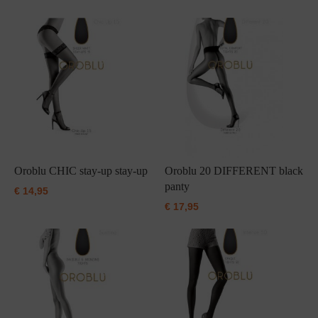
Grote maten lingerie
Strandkleding
Slipdress
Algemene voorwaarden
BH Zonder 
Short
Bestsellers
Grote maten badmode
Sport BH
Bruidslingerie
Badmode met glitter
Voeding BH
Naadloos ondergoed
Badmode met structuur stof
Zwarte badmode
Oroblu CHIC stay-up stay-up
Oroblu 20 DIFFERENT black
panty
€
14,95
€
17,95