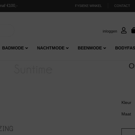
naf €100,-
FYSIEKE WINKEL
CONTACT
inloggen
BADMODE
NACHTMODE
BEENMODE
BODYFAS
O
Kleur
Maat
Oroblu