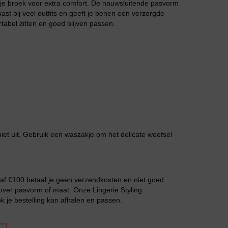
r je broek voor extra comfort. De nauwsluitende pasvorm
past bij veel outfits en geeft je benen een verzorgde
tabel zitten en goed blijven passen.
Slipdress
et uit. Gebruik een waszakje om het delicate weefsel
Bestsellers
naf €100 betaal je geen verzendkosten en niet goed
over pasvorm of maat. Onze Lingerie Styling
ok je bestelling kan afhalen en passen.