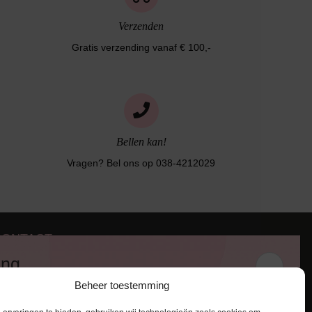
Verzenden
Gratis verzending vanaf € 100,-
Bellen kan!
Vragen? Bel ons op 038-4212029
CONTACT
iezerstraat 116
ing
011 RL Zwolle
Beheer toestemming
:
038-4212029
 en ontvang een kortingscode van
:
info@lingerie-badmode.nl