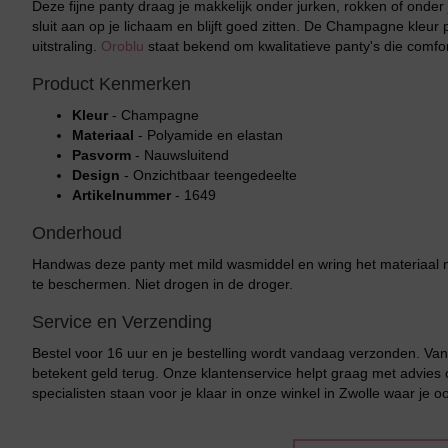
Deze fijne panty draag je makkelijk onder jurken, rokken of onde
sluit aan op je lichaam en blijft goed zitten. De Champagne kleur 
uitstraling.
Oroblu
staat bekend om kwalitatieve panty's die comfor
Product Kenmerken
Kleur
- Champagne
Materiaal
- Polyamide en elastan
Pasvorm
- Nauwsluitend
Design
- Onzichtbaar teengedeelte
Artikelnummer
- 1649
Onderhoud
Bikini top
terug
Handwas deze panty met mild wasmiddel en wring het materiaal ni
te beschermen. Niet drogen in de droger.
Alle Bikini’s
Service en Verzending
Bikini Top
Bestel voor 16 uur en je bestelling wordt vandaag verzonden. Va
betekent geld terug. Onze klantenservice helpt graag met advies 
Bikini Push-Up
specialisten staan voor je klaar in onze winkel in Zwolle waar je o
Bikini Met Beugel