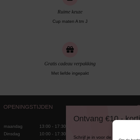
Ruime keuze
Cup maten A tm J
Gratis cadeau verpakking
Met liefde ingepakt
OPENINGSTIJDEN
D
Ontvang €10,- kort
8
maandag
13:00 - 17:30
T
Dinsdag
10:00 - 17:30
Schrijf je in voor de nieuwsbrief
E