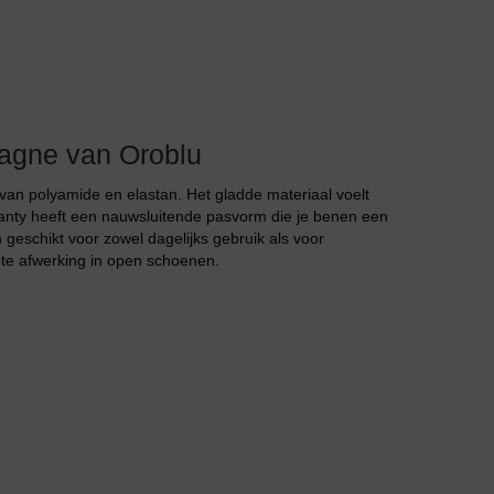
gne van Oroblu
Huispak
van polyamide en elastan. Het gladde materiaal voelt
 panty heeft een nauwsluitende pasvorm die je benen een
 geschikt voor zowel dagelijks gebruik als voor
ete afwerking in open schoenen.
Grote maten lingerie