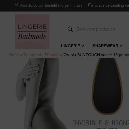
Voor 16:00 uur besteld morgen in huis
Gratis verzending va
Producten
zoeken
LINGERIE
SHAPEWEAR
Home
/
Beenmode
/
Panty's
/ Oroblu SUNTOUCH vanite 15 panty