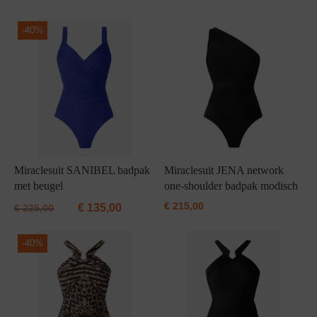
Grote maten lingerie
Strandkleding
Slipdress
Algemene voorwaarden
BH Zonder 
Short
-
40%
Bestsellers
Grote maten badmode
Sport BH
Bruidslingerie
Badmode met glitter
Voeding BH
Naadloos ondergoed
Badmode met structuur stof
Zwarte badmode
Miraclesuit SANIBEL badpak
Miraclesuit JENA network
met beugel
one-shoulder badpak modisch
€
215,00
€
135,00
€
225,00
-
40%