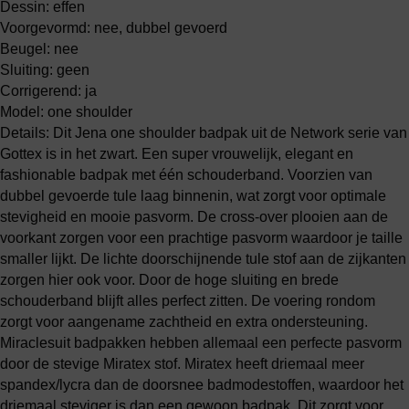
Dessin: effen
Voorgevormd: nee, dubbel gevoerd
Beugel: nee
Sluiting: geen
Corrigerend: ja
Model: one shoulder
Details: Dit Jena one shoulder badpak uit de Network serie van
Gottex is in het zwart. Een super vrouwelijk, elegant en
fashionable badpak met één schouderband. Voorzien van
dubbel gevoerde tule laag binnenin, wat zorgt voor optimale
stevigheid en mooie pasvorm. De cross-over plooien aan de
voorkant zorgen voor een prachtige pasvorm waardoor je taille
smaller lijkt. De lichte doorschijnende tule stof aan de zijkanten
zorgen hier ook voor. Door de hoge sluiting en brede
schouderband blijft alles perfect zitten. De voering rondom
zorgt voor aangename zachtheid en extra ondersteuning.
Miraclesuit badpakken hebben allemaal een perfecte pasvorm
door de stevige Miratex stof. Miratex heeft driemaal meer
spandex/lycra dan de doorsnee badmodestoffen, waardoor het
driemaal steviger is dan een gewoon badpak. Dit zorgt voor