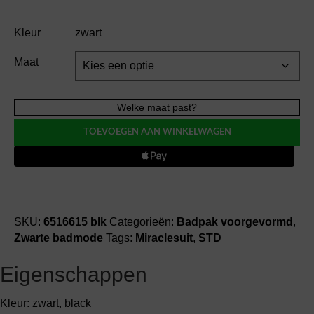
Kleur
zwart
Maat
Miraclesuit
Welke maat past?
JENA
TOEVOEGEN AAN WINKELWAGEN
network
one-
shoulder
badpak
modisch
aantal
SKU:
6516615 blk
Categorieën:
Badpak voorgevormd
,
Zwarte badmode
Tags:
Miraclesuit
,
STD
Eigenschappen
Kleur: zwart, black