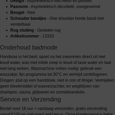
Design
- Asymmetrisch met mesh en plooien
Pasvorm
- Asymmetrisch decolleté, voorgevormd
Beugel
- Nee
Schouder bandjes
- One shoulder brede band niet
verstelbaar
Rug sluiting
- Gesloten rug
Artikelnummer
- 13320
Onderhoud badmode
Handwas is het best: spoel na het zwemmen direct uit met
koud water, was met milde zeep in koud of lauw water en laat
niet lang weken. Wasmachine indien nodig: gebruik een
waszakje, fijn programma tot 30°C en vermijd centrifugeren.
Drogen: plat op een handdoek, niet in zon of droger. Vermijden:
geen bleekmiddel of wasverzachter, en wegblijven van
shampoo, sauna, glijbanen en zonnebrandolie.
Service en Verzending
Bestel voor 16 uur = vandaag verzonden, gratis verzending
vanaf €100 en niet goed geld terug. Onze klantenservice helpt