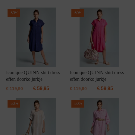
Grote maten lingerie
Strandkleding
Slipdress
Algemene voorwaarden
BH Zonder 
Short
-
50%
-
50%
Bestsellers
Grote maten badmode
Sport BH
Bruidslingerie
Badmode met glitter
Voeding BH
Naadloos ondergoed
Badmode met structuur stof
Zwarte badmode
Iconique QUINN shirt dress
Iconique QUINN shirt dress
effen doorko jurkje
effen doorko jurkje
€
59,95
€
59,95
€
119,90
€
119,90
-
50%
-
50%