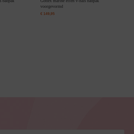
ls badpak
Gottex marine effen v-hals badpak
voorgevormd
€
149,95