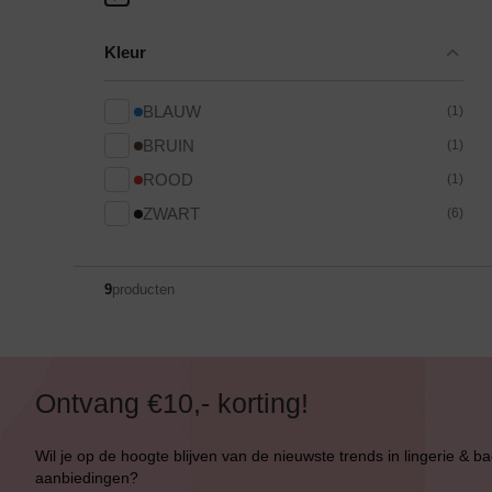
Kleur
BLAUW
(1)
BRUIN
(1)
ROOD
(1)
ZWART
(6)
9
producten
Bikini top
terug
Alle Bikini’s
Ontvang €10,- korting!
Bikini Top
Wil je op de hoogte blijven van de nieuwste trends in lingerie & b
Bikini Push-Up
aanbiedingen?