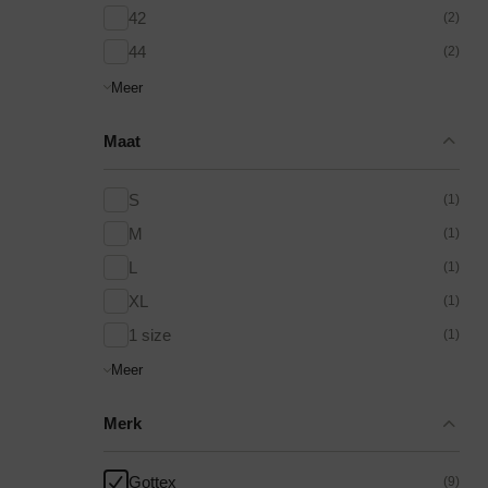
42
(2)
44
(2)
Meer
Maat
S
(1)
M
(1)
L
(1)
XL
(1)
1 size
(1)
Meer
Merk
Gottex
(9)