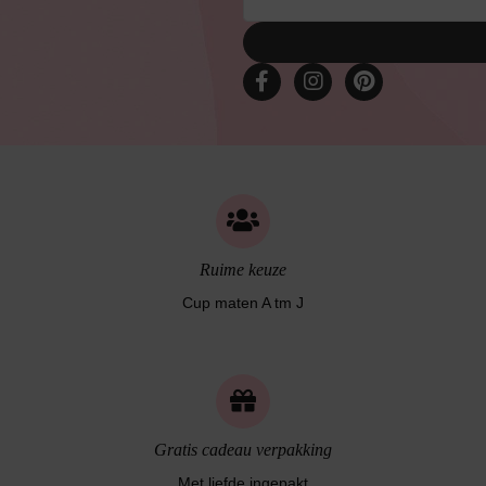
Bruidslingerie
Ruime keuze
Cup maten A tm J
Gratis cadeau verpakking
Met liefde ingepakt