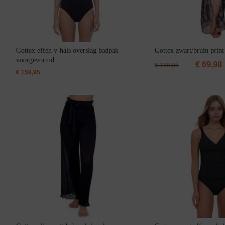
Badjassen
Gottex effen v-hals overslag badpak
Gottex zwart/bruin print
voorgevormd
€
69,98
€
139,95
€
159,95
Jarratel
Huispak