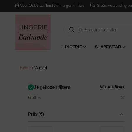
Voor 16:00 uur besteld morgen in huis
Gratis verzending va
Producten
zoeken
LINGERIE
SHAPEWEAR
Home
/ Winkel
Je gekozen filters
Wis alle filters
Gottex
Prijs
(€)