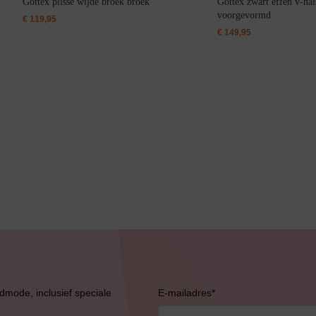
Gottex plisse wijde broek broek
Gottex zwart effen v-ha
voorgevormd
€
119,95
€
149,95
Grote maten lingerie
Slipdress
Bestsellers
admode, inclusief speciale
E-mailadres
*