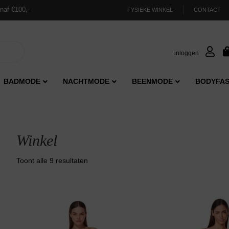
naf €100,-
FYSIEKE WINKEL
CONTACT
inloggen
BADMODE
NACHTMODE
BEENMODE
BODYFAS
Winkel
Gesorteerd
Toont alle 9 resultaten
op
nieuwste