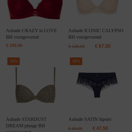
Aubade CRAZY in LOVE
Aubade ICONIC CALYPSO
BH voorgevormd
BH voorgevormd
€
155,00
€
67,50
€
135,00
-
50%
-
50%
Aubade STARDUST
Aubade SATIN hipster
DREAM plunge BH
€
47,50
€
95,00